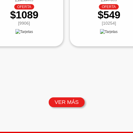
PVP:
1965
PVP:
989
OFERTA
OFERTA
$1089
$549
[9906]
[10254]
VER MÁS