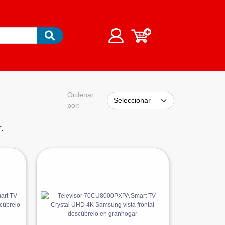
Ordenar
por:
r.