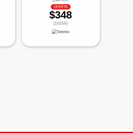
PVP:
628
OFERTA
$348
[10255]