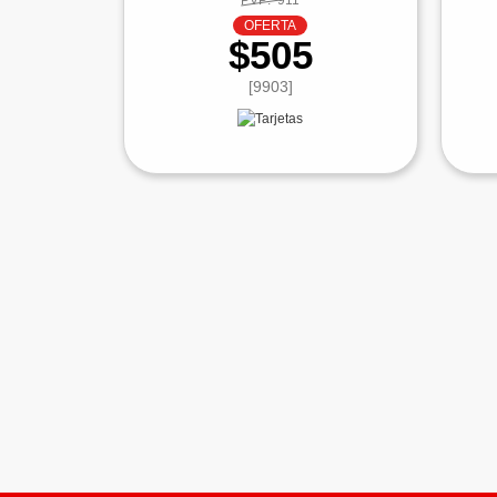
PVP:
911
OFERTA
$505
[9903]