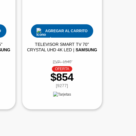
O
AGREGAR AL CARRITO
"
TELEVISOR SMART TV 70"
SUNG
CRYSTAL UHD 4K LED |
SAMSUNG
PVP:
1540
OFERTA
$854
[9277]