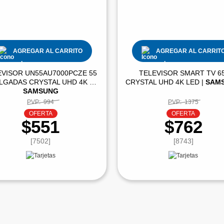
AGREGAR AL CARRITO
AGREGAR AL CARRIT
EVISOR UN55AU7000PCZE 55
TELEVISOR SMART TV 65
LGADAS CRYSTAL UHD 4K |
CRYSTAL UHD 4K LED |
SAM
SAMSUNG
PVP:
994
PVP:
1375
OFERTA
OFERTA
$551
$762
[7502]
[8743]