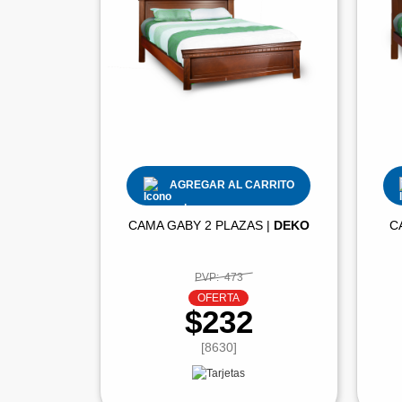
AGREGAR AL CARRITO
CAMA GABY 2 PLAZAS |
DEKO
C
PVP:
473
OFERTA
$232
[8630]