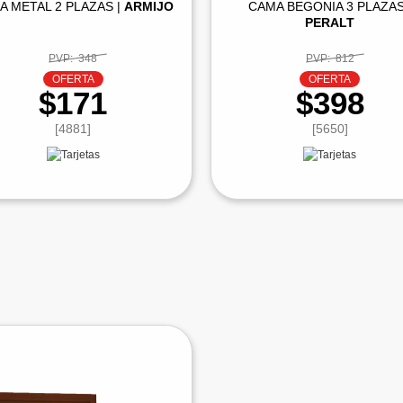
A METAL 2 PLAZAS |
ARMIJO
CAMA BEGONIA 3 PLAZAS
PERALT
PVP:
348
PVP:
812
OFERTA
OFERTA
$171
$398
[4881]
[5650]