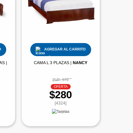
O
AGREGAR AL CARRITO
AS |
CAMA L 3 PLAZAS |
NANCY
PVP:
570
OFERTA
$280
[4324]