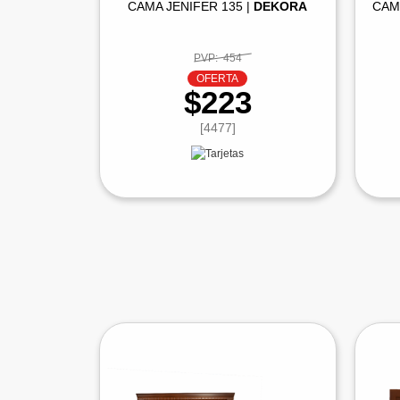
CAMA JENIFER 135 |
DEKORA
CAM
PVP:
454
OFERTA
$223
[4477]