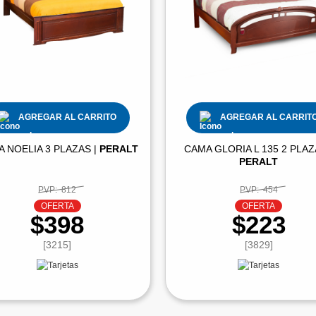
AGREGAR AL CARRITO
AGREGAR AL CARRIT
 NOELIA 3 PLAZAS |
PERALT
CAMA GLORIA L 135 2 PLAZ
PERALT
PVP:
812
PVP:
454
OFERTA
OFERTA
$398
$223
[3215]
[3829]