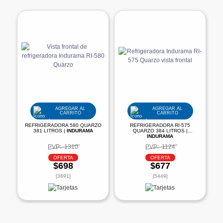
AGREGAR AL
AGREGAR AL
CARRITO
CARRITO
REFRIGERADORA 580 QUARZO
REFRIGERADORA RI-575
381 LITROS |
INDURAMA
QUARZO 384 LITROS |
INDURAMA
PVP:
1310
PVP:
1124
OFERTA
OFERTA
$698
$677
[3691]
[5449]