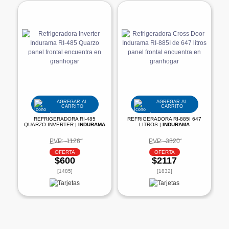
AGREGAR AL
AGREGAR AL
CARRITO
CARRITO
REFRIGERADORA RI-485
REFRIGERADORA RI-885I 647
QUARZO INVERTER |
INDURAMA
LITROS |
INDURAMA
PVP:
1126
PVP:
3820
OFERTA
OFERTA
$600
$2117
[1485]
[1832]