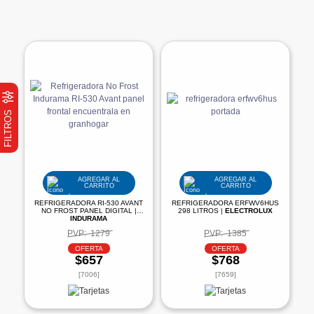
FILTROS
AGREGAR AL
AGREGAR AL
CARRITO
CARRITO
REFRIGERADORA RI-530 AVANT
REFRIGERADORA ERFWV6HUS
NO FROST PANEL DIGITAL |
298 LITROS |
ELECTROLUX
INDURAMA
PVP:
1279
PVP:
1385
OFERTA
OFERTA
$657
$768
[7006]
[7659]