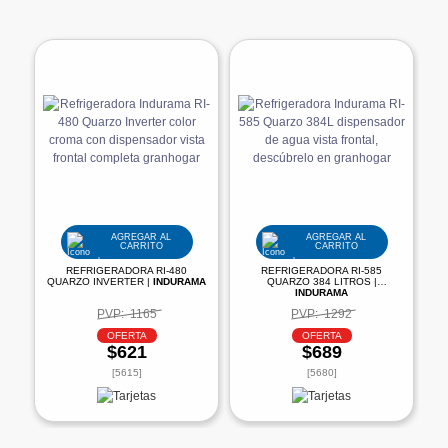
AGREGAR AL
AGREGAR AL
CARRITO
CARRITO
REFRIGERADORA RI-480
REFRIGERADORA RI-585
QUARZO INVERTER |
INDURAMA
QUARZO 384 LITROS |
INDURAMA
PVP:
1165
PVP:
1292
OFERTA
OFERTA
$621
$689
[5615]
[5680]