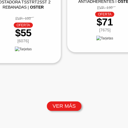
ANTIADHERENTES |
OST
OSTADORA TSSTRT2SST 2
REBANADAS |
OSTER
PVP:
130
OFERTA
$71
PVP:
100
OFERTA
$55
[7675]
[6076]
VER MÁS