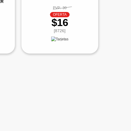
ER
PVP:
30
OFERTA
$16
[8726]