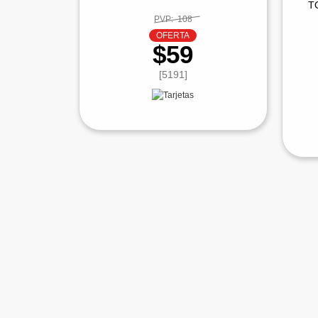
T
PVP:
108
OFERTA
$59
[5191]