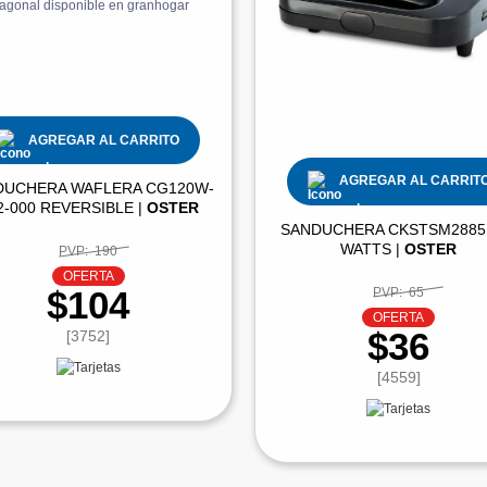
AGREGAR AL CARRITO
AGREGAR AL CARRIT
DUCHERA WAFLERA CG120W-
2-000 REVERSIBLE |
OSTER
SANDUCHERA CKSTSM2885
WATTS |
OSTER
PVP:
190
OFERTA
$104
PVP:
65
OFERTA
$36
[3752]
[4559]