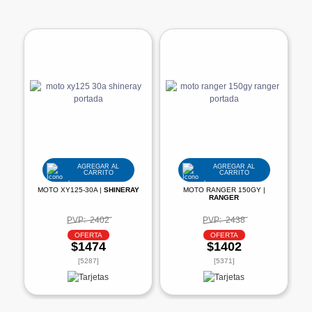
AGREGAR AL
AGREGAR AL
CARRITO
CARRITO
MOTO XY125-30A |
SHINERAY
MOTO RANGER 150GY |
RANGER
PVP:
2402
PVP:
2438
OFERTA
OFERTA
$1474
$1402
[5287]
[5371]