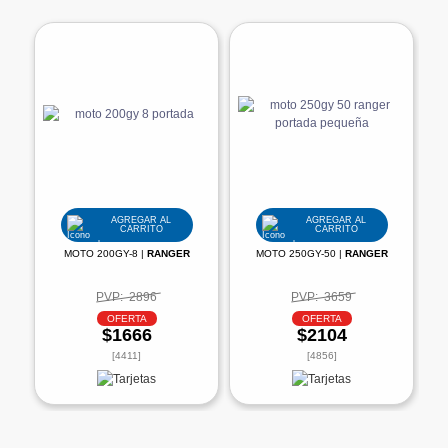
AGREGAR AL
AGREGAR AL
CARRITO
CARRITO
MOTO 200GY-8 |
RANGER
MOTO 250GY-50 |
RANGER
PVP:
2896
PVP:
3659
OFERTA
OFERTA
$1666
$2104
[4411]
[4856]