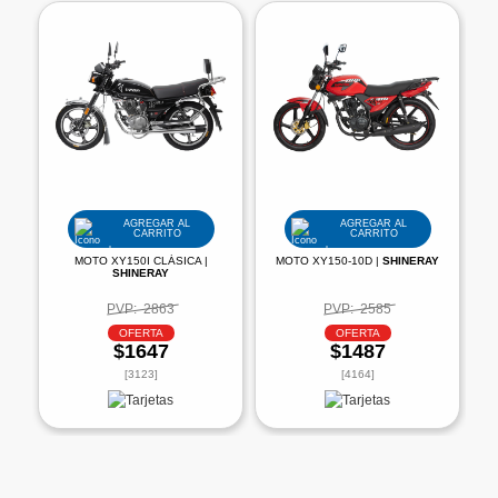
AGREGAR AL
AGREGAR AL
CARRITO
CARRITO
MOTO XY150I CLÁSICA |
MOTO XY150-10D |
SHINERAY
SHINERAY
PVP:
2863
PVP:
2585
OFERTA
OFERTA
$1647
$1487
[3123]
[4164]