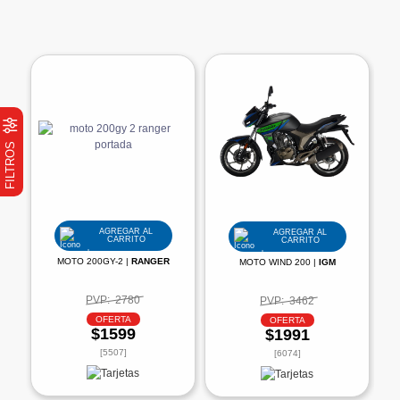
FILTROS
AGREGAR AL
AGREGAR AL
CARRITO
CARRITO
MOTO 200GY-2 |
RANGER
MOTO WIND 200 |
IGM
PVP:
2780
PVP:
3462
OFERTA
OFERTA
$1599
$1991
[5507]
[6074]