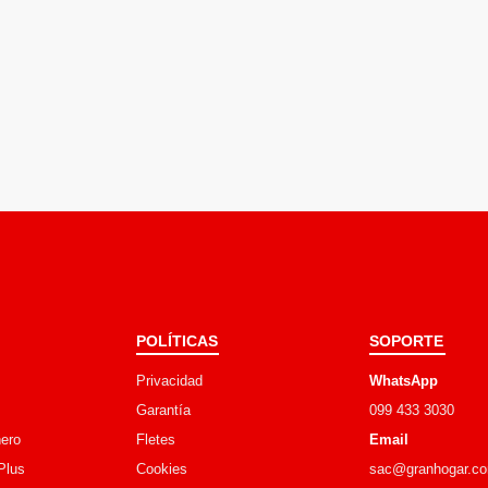
POLÍTICAS
SOPORTE
Privacidad
WhatsApp
Garantía
099 433 3030
ero
Fletes
Email
Plus
Cookies
sac@granhogar.c