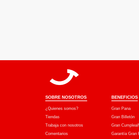
SOBRE NOSOTROS
BENEFICIOS
¿Quienes somos?
Gran Pana
Tiendas
Gran Billetón
Trabaja con nosotros
Gran Cumpleañ
Comentarios
Garantía Gran 