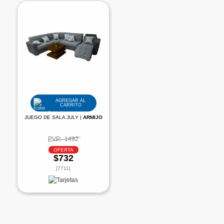
AGREGAR AL
CARRITO
JUEGO DE SALA JULY |
ARMIJO
PVP:
1492
OFERTA
$732
[7711]