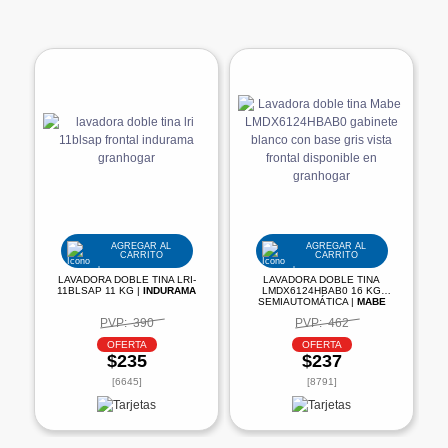
AGREGAR AL
AGREGAR AL
CARRITO
CARRITO
LAVADORA DOBLE TINA LRI-
LAVADORA DOBLE TINA
11BLSAP 11 KG |
INDURAMA
LMDX6124HBAB0 16 KG
SEMIAUTOMÁTICA |
MABE
PVP:
390
PVP:
462
OFERTA
OFERTA
$235
$237
[6645]
[8791]