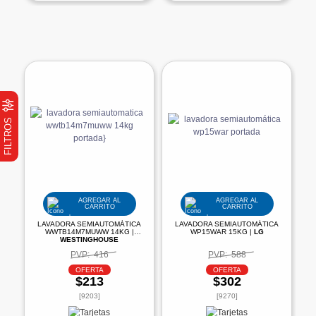
FILTROS
AGREGAR AL
AGREGAR AL
CARRITO
CARRITO
LAVADORA SEMIAUTOMÁTICA
LAVADORA SEMIAUTOMÁTICA
WWTB14M7MUWW 14KG |
WP15WAR 15KG |
LG
WESTINGHOUSE
PVP:
416
PVP:
588
OFERTA
OFERTA
$213
$302
[9203]
[9270]