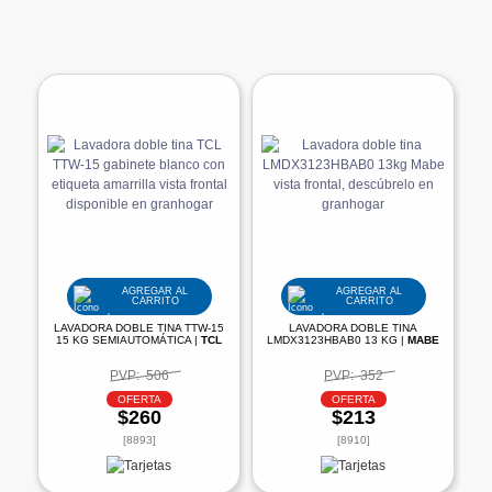
AGREGAR AL
AGREGAR AL
CARRITO
CARRITO
LAVADORA DOBLE TINA TTW-15
LAVADORA DOBLE TINA
15 KG SEMIAUTOMÁTICA |
TCL
LMDX3123HBAB0 13 KG |
MABE
PVP:
506
PVP:
352
OFERTA
OFERTA
$260
$213
[8893]
[8910]