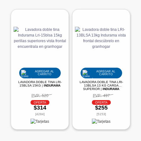
AGREGAR AL
AGREGAR AL
CARRITO
CARRITO
LAVADORA DOBLE TINA LRI-
LAVADORA DOBLE TINA LRI-
15BLSA 15KG |
INDURAMA
13BLSA 13 KG CARGA
SUPERIOR |
INDURAMA
PVP:
520
PVP:
497
OFERTA
OFERTA
$314
$255
[4284]
[5153]