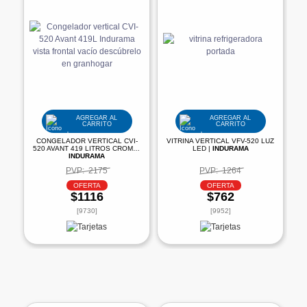
AGREGAR AL
AGREGAR AL
CARRITO
CARRITO
CONGELADOR VERTICAL CVI-
VITRINA VERTICAL VFV-520 LUZ
520 AVANT 419 LITROS CROMA |
LED |
INDURAMA
INDURAMA
PVP:
2175
PVP:
1264
OFERTA
OFERTA
$1116
$762
[9730]
[9952]