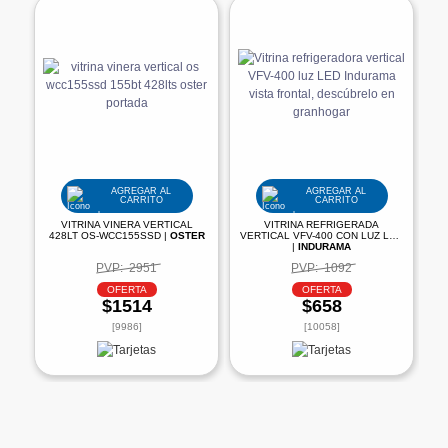
AGREGAR AL
AGREGAR AL
CARRITO
CARRITO
VITRINA VINERA VERTICAL
VITRINA REFRIGERADA
428LT OS-WCC155SSD |
OSTER
VERTICAL VFV-400 CON LUZ LED
|
INDURAMA
PVP:
2951
PVP:
1092
OFERTA
OFERTA
$1514
$658
[9986]
[10058]