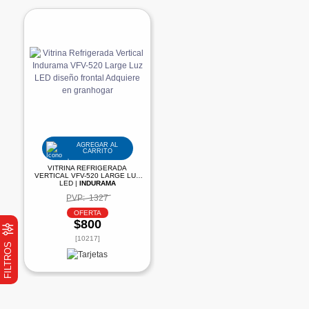
AGREGAR AL
CARRITO
VITRINA REFRIGERADA
VERTICAL VFV-520 LARGE LUZ
LED |
INDURAMA
PVP:
1327
OFERTA
$800
[10217]
FILTROS