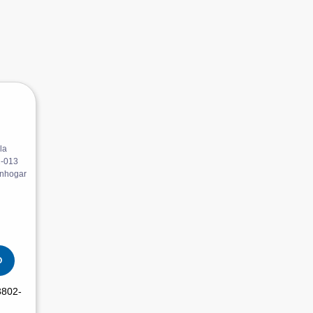
O
802-