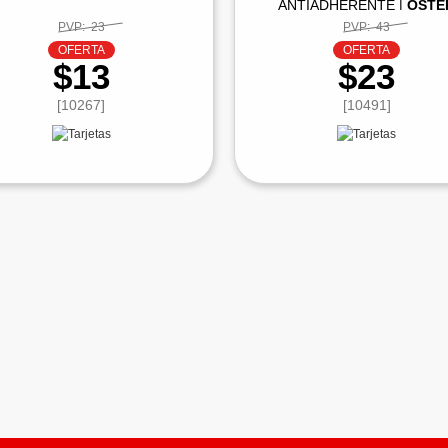
ANTIADHERENTE |
OSTE
PVP:
23
PVP:
43
OFERTA
OFERTA
$13
$23
[10267]
[10491]