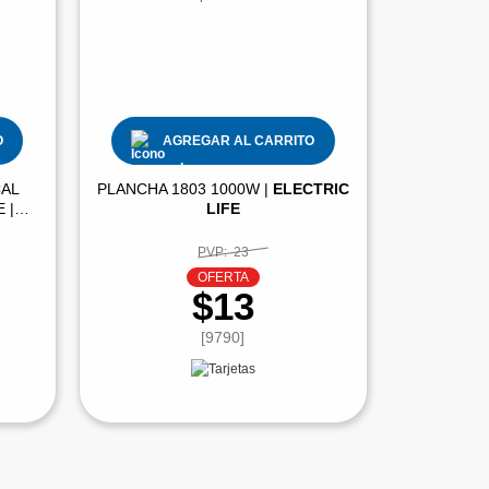
O
AGREGAR AL CARRITO
CAL
PLANCHA 1803 1000W |
ELECTRIC
 |
LIFE
PVP:
23
OFERTA
$13
[9790]