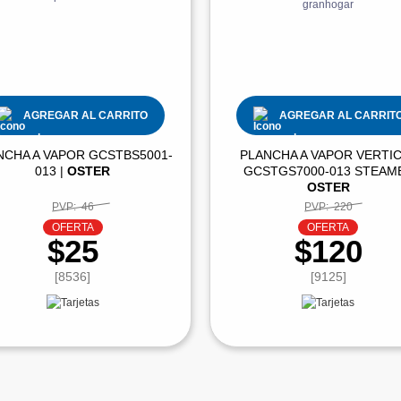
AGREGAR AL CARRITO
AGREGAR AL CARRIT
NCHA A VAPOR GCSTBS5001-
PLANCHA A VAPOR VERTI
013 |
OSTER
GCSTGS7000-013 STEAME
OSTER
PVP:
46
PVP:
220
OFERTA
OFERTA
$25
$120
[8536]
[9125]