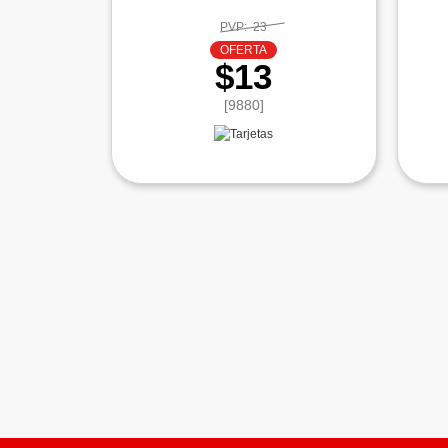
PVP:
23
OFERTA
$13
[9880]