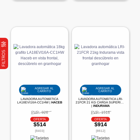
FILTROS
AGREGAR AL
AGREGAR AL
CARRITO
CARRITO
LAVADORA AUTOMÁTICA
LAVADORA AUTOMÁTICA LRI-
LA18EVI16A-CC1HW |
HACEB
21FCR 21 KG CARGA SUPERIOR
|
INDURAMA
PVP:
926
PVP:
1516
OFERTA
OFERTA
$514
$914
[8403]
[8612]