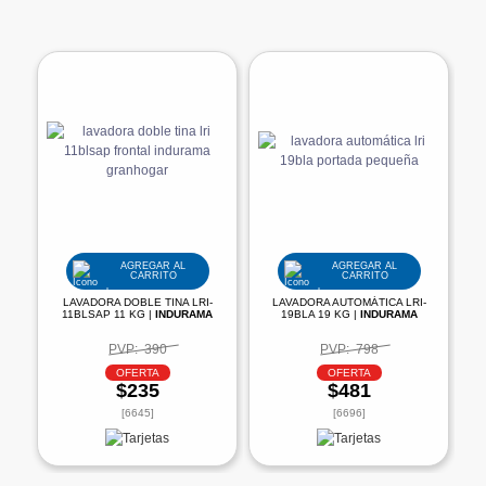
AGREGAR AL
AGREGAR AL
CARRITO
CARRITO
LAVADORA DOBLE TINA LRI-
LAVADORA AUTOMÁTICA LRI-
11BLSAP 11 KG |
INDURAMA
19BLA 19 KG |
INDURAMA
PVP:
390
PVP:
798
OFERTA
OFERTA
$235
$481
[6645]
[6696]