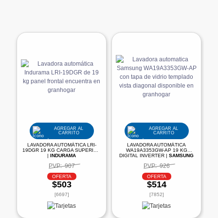
AGREGAR AL
AGREGAR AL
CARRITO
CARRITO
LAVADORA AUTOMÁTICA LRI-
LAVADORA AUTOMÁTICA
19DGR 19 KG CARGA SUPERIOR
WA19A3353GW-AP 19 KG
|
INDURAMA
DIGITAL INVERTER |
SAMSUNG
PVP:
907
PVP:
926
OFERTA
OFERTA
$503
$514
[6697]
[7852]