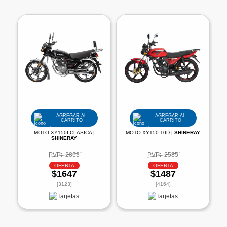
AGREGAR AL
AGREGAR AL
CARRITO
CARRITO
MOTO XY150I CLÁSICA |
MOTO XY150-10D |
SHINERAY
SHINERAY
PVP:
2863
PVP:
2585
OFERTA
OFERTA
$1647
$1487
[3123]
[4164]