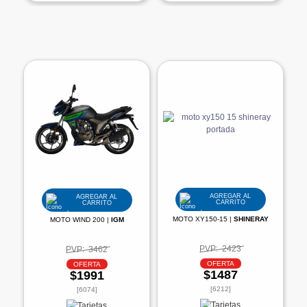
AGREGAR AL
AGREGAR AL
CARRITO
CARRITO
MOTO XY150-15 |
SHINERAY
MOTO WIND 200 |
IGM
PVP:
2423
PVP:
3462
OFERTA
OFERTA
$1487
$1991
[6212]
[6074]