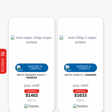
FILTROS
AGREGAR AL
AGREGAR AL
CARRITO
CARRITO
MOTO RANGER 150GY |
MOTO 200GY-2 |
RANGER
RANGER
PVP:
2438
PVP:
2840
OFERTA
OFERTA
$1402
$1633
[5371]
[5507]