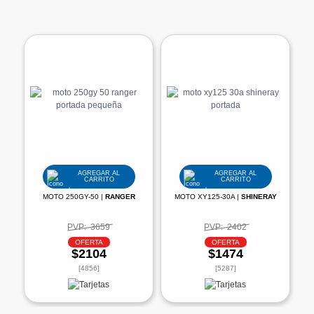
AGREGAR AL
AGREGAR AL
CARRITO
CARRITO
MOTO 250GY-50 |
RANGER
MOTO XY125-30A |
SHINERAY
PVP:
3659
PVP:
2402
OFERTA
OFERTA
$2104
$1474
[4856]
[5287]