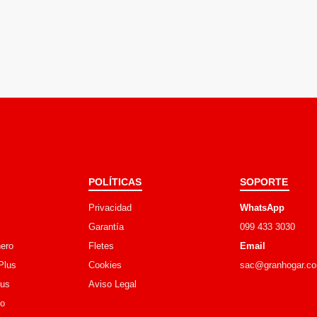
POLÍTICAS
SOPORTE
Privacidad
WhatsApp
Garantía
099 433 3030
ero
Fletes
Email
Plus
Cookies
sac@granhogar.c
lus
Aviso Legal
go