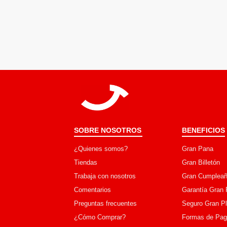
SOBRE NOSOTROS
BENEFICIOS
¿Quienes somos?
Gran Pana
Tiendas
Gran Billetón
Trabaja con nosotros
Gran Cumpleañ
Comentarios
Garantía Gran 
Preguntas frecuentes
Seguro Gran P
¿Cómo Comprar?
Formas de Pa