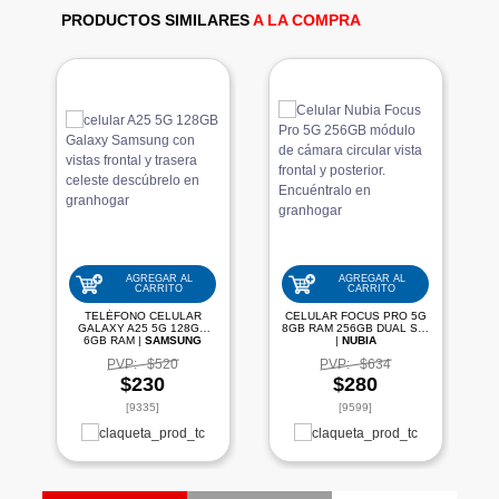
PRODUCTOS SIMILARES
A LA COMPRA
AGREGAR AL
AGREGAR AL
CARRITO
CARRITO
TELÉFONO CELULAR
CELULAR FOCUS PRO 5G
GALAXY A25 5G 128GB
8GB RAM 256GB DUAL SIM
6GB RAM |
SAMSUNG
|
NUBIA
PVP:
$520
PVP:
$634
$230
$280
[9335]
[9599]