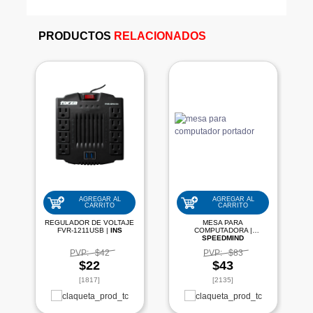
PRODUCTOS
RELACIONADOS
AGREGAR AL
AGREGAR AL
CARRITO
CARRITO
REGULADOR DE VOLTAJE
MESA PARA
FVR-1211USB |
INS
COMPUTADORA |
SPEEDMIND
PVP:
$42
PVP:
$83
$22
$43
[1817]
[2135]