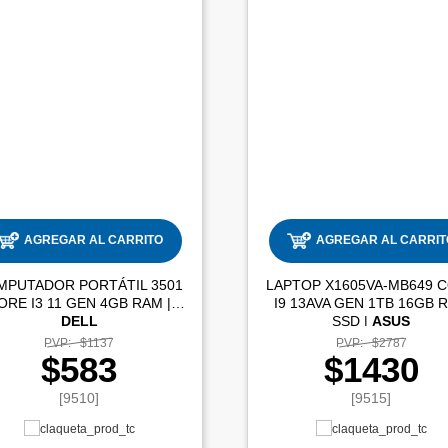
AGREGAR AL CARRITO
AGREGAR AL CARRIT
MPUTADOR PORTÁTIL 3501
LAPTOP X1605VA-MB649 
CORE I3 11 GEN 4GB RAM |
I9 13AVA GEN 1TB 16GB 
DELL
SSD |
ASUS
PVP:
$1137
PVP:
$2787
$583
$1430
[9510]
[9515]