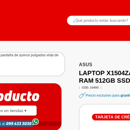
ASUS
LAPTOP X1504Z
RAM 512GB SS
|
COD. 10493
|
Precio exclusivo para
granh
es en tiendas ▾
TARJETA DE CRÉ