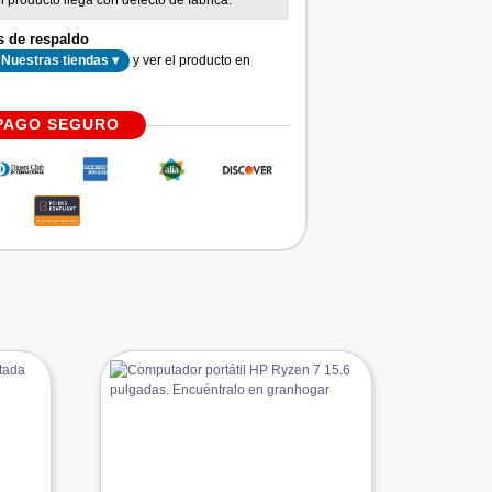
l producto llega con defecto de fábrica.
s de respaldo
y ver el producto en
Nuestras tiendas ▾
PAGO SEGURO