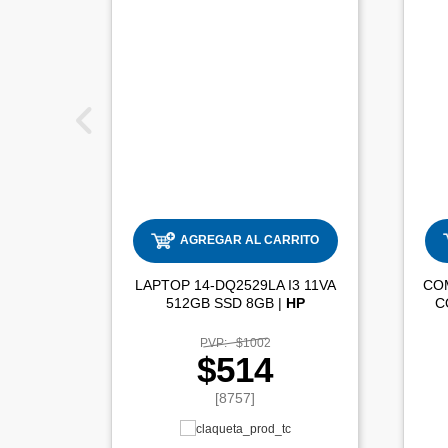
AGREGAR AL CARRITO
LAPTOP 14-DQ2529LA I3 11VA
CO
512GB SSD 8GB |
HP
PVP:
$1002
$514
[8757]