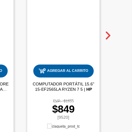
O
AGREGAR AL CARRITO
CORE
COMPUTADOR PORTÁTIL 15.6"
LAPT
RAM
15-EF2565LA RYZEN 7 5 |
HP
CORE 
PVP:
$1655
$849
[9520]