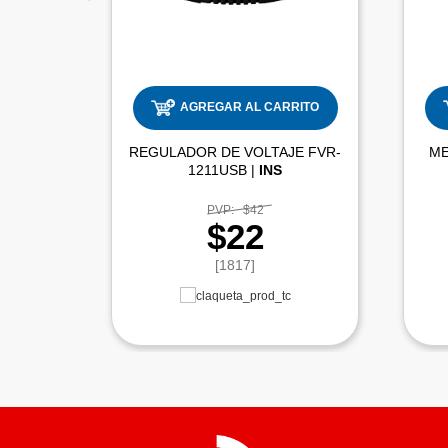
AGREGAR AL CARRITO
REGULADOR DE VOLTAJE FVR-
1211USB |
INS
PVP:
$42
$22
[1817]