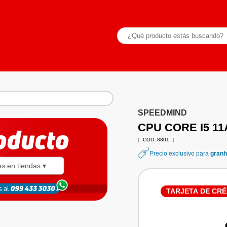
SPEEDMIND
CPU CORE I5 1
|
COD. 8801
|
Precio exclusivo para
granh
es en tiendas ▾
TARJETA DE CRÉ