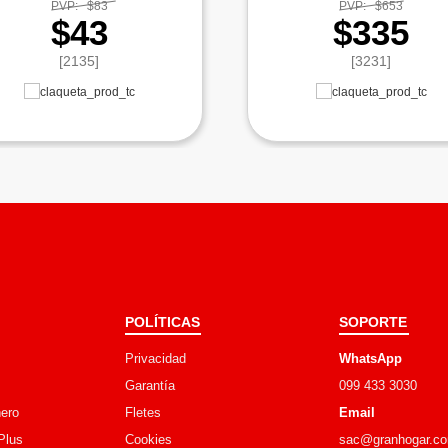
PVP:
$83
PVP:
$653
$43
$335
[2135]
[3231]
POLÍTICAS
SOPORTE
Privacidad
WhatsApp
Garantía
099 433 3030
ero
Fletes
Email
Plus
Cookies
sac@granhogar.c