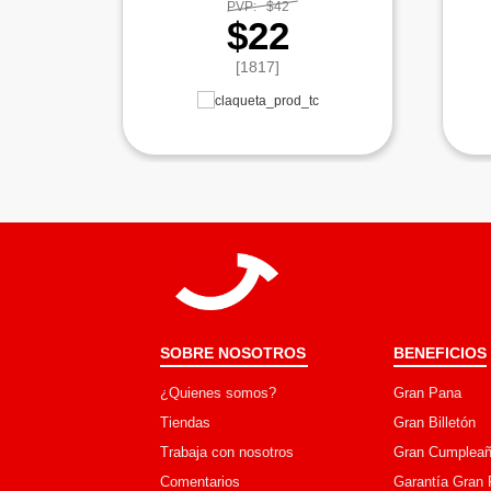
PVP:
$42
$22
[1817]
SOBRE NOSOTROS
BENEFICIOS
¿Quienes somos?
Gran Pana
Tiendas
Gran Billetón
Trabaja con nosotros
Gran Cumpleañ
Comentarios
Garantía Gran 