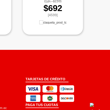
PVP:
$1348
$692
[4599]
TARJETAS DE CRÉDITO
PAGA TUS CUOTAS
om.ec