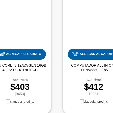
AGREGAR AL CARRITO
AGREGAR AL CARRIT
 CORE I3 12AVA GEN 16GB
COMPUTADOR ALL IN O
480SSD |
XTRATECH
1EENV8880 |
ENV
PVP:
$785
PVP:
$684
$403
$412
[9453]
[10231]