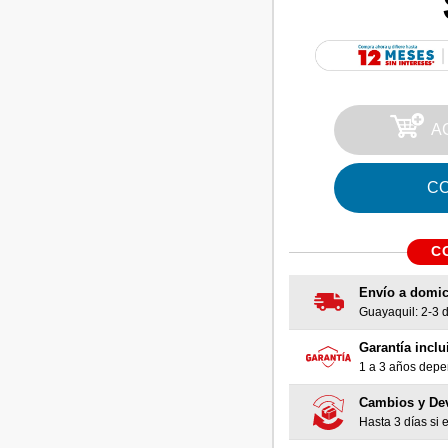
A
C
C
Envío a domic
Guayaquil: 2-3 dí
Garantía inclu
1 a 3 años depen
Cambios y De
Hasta 3 días si e