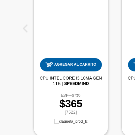
AGREGAR AL CARRITO
CPU INTEL CORE I3 10MA GEN
CPU
1TB |
SPEEDMIND
PVP:
$710
$365
[7522]