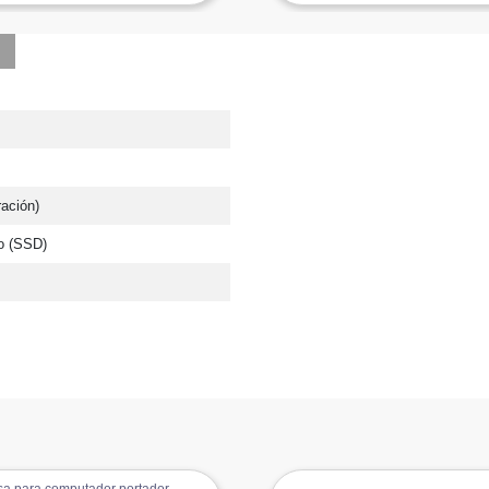
ración)
o (SSD)