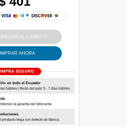
$ 401
GREGAR AL CARRITO
OMPRAR AHORA
OMPRA SEGURO
ilio en todo el Ecuador
as hábiles | Resto del país: 5 - 7 días hábiles.
ida
diendo la garantía del fabricante.
voluciones
l producto llega con defecto de fábrica.