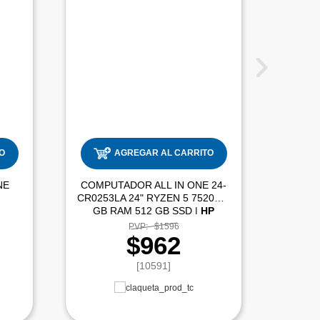
O
AGREGAR AL CARRITO
NE
COMPUTADOR ALL IN ONE 24-
CR0253LA 24" RYZEN 5 7520U 8
GB RAM 512 GB SSD |
HP
PVP:
$1596
$962
[10591]