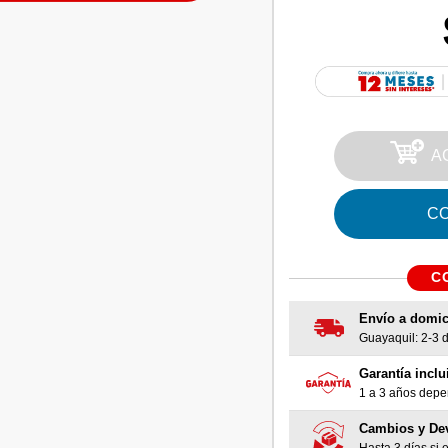
A
C
C
Envío a domic
Guayaquil: 2-3 dí
Garantía inclu
1 a 3 años depen
Cambios y De