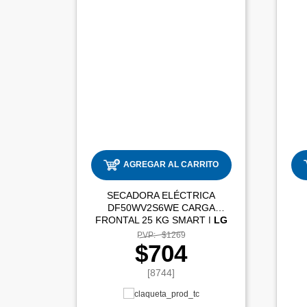
AGREGAR AL CARRITO
SECADORA ELÉCTRICA
DF50WV2S6WE CARGA
FRONTAL 25 KG SMART |
LG
PVP:
$1269
$704
[8744]