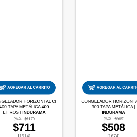
AGREGAR AL CARRITO
AGREGAR AL CARRIT
NGELADOR HORIZONTAL CI
CONGELADOR HORIZONTA
400 TAPA METÁLICA 400
300 TAPA METÁLICA |
LITROS |
INDURAMA
INDURAMA
PVP:
$1179
PVP:
$989
$711
$508
[1514]
[1674]