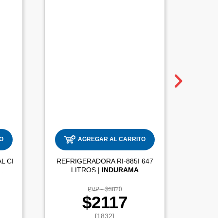
O
AGREGAR AL CARRITO
L CI
REFRIGERADORA RI-885I 647
COCIN
LITROS |
INDURAMA
PVP:
$3820
$2117
[1832]