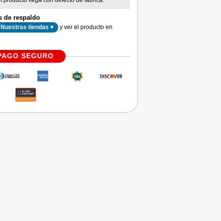
l producto llega con defecto de fábrica.
s de respaldo
y ver el producto en
Nuestras tiendas ▾
PAGO SEGURO