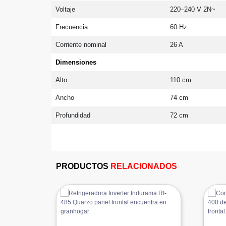
Voltaje
220–240 V 2N~
Frecuencia
60 Hz
Corriente nominal
26 A
Dimensiones
Alto
110 cm
Ancho
74 cm
Profundidad
72 cm
PRODUCTOS
RELACIONADOS