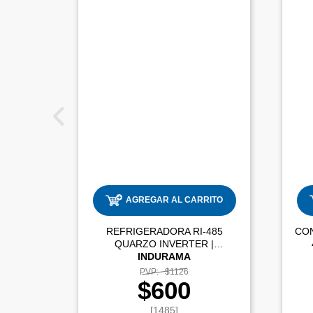
AGREGAR AL CARRITO
REFRIGERADORA RI-485
CO
QUARZO INVERTER |
INDURAMA
PVP:
$1126
$600
[1485]