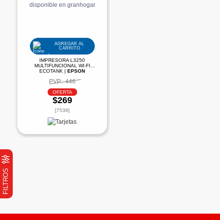
AGREGAR AL
CARRITO
IMPRESORA L3250
MULTIFUNCIONAL WI-FI
ECOTANK |
EPSON
PVP:
446
OFERTA
$269
[7538]
FILTROS