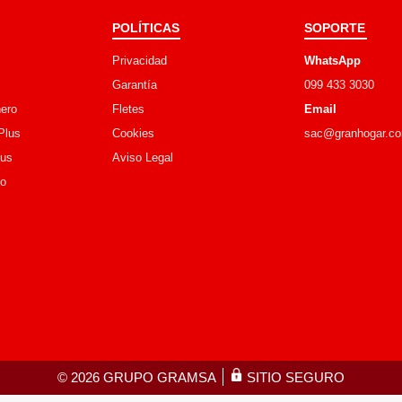
POLÍTICAS
SOPORTE
Privacidad
WhatsApp
Garantía
099 433 3030
ero
Fletes
Email
Plus
Cookies
sac@granhogar.c
lus
Aviso Legal
go
©
2026
GRUPO GRAMSA
SITIO SEGURO