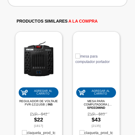
PRODUCTOS SIMILARES
A LA COMPRA
AGREGAR AL
AGREGAR AL
CARRITO
CARRITO
REGULADOR DE VOLTAJE
MESA PARA
FVR-1211USB |
INS
COMPUTADORA |
SPEEDMIND
PVP:
$42
PVP:
$83
$22
$43
[1817]
[2135]