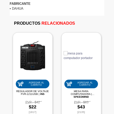
FABRICANTE
• DAHUA

PRODUCTOS
RELACIONADOS
AGREGAR AL
AGREGAR AL
CARRITO
CARRITO
REGULADOR DE VOLTAJE
MESA PARA
FVR-1211USB |
INS
COMPUTADORA |
SPEEDMIND
PVP:
$42
PVP:
$83
$22
$43
[1817]
[2135]