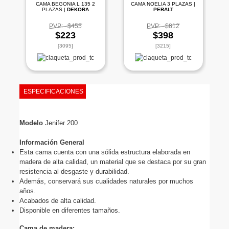
CAMA BEGONIA L 135 2
CAMA NOELIA 3 PLAZAS |
PLAZAS |
DEKORA
PERALT
PVP:
$455
PVP:
$812
$223
$398
[3095]
[3215]
ESPECIFICACIONES
Modelo 
Jenifer 200 
Información General
Esta cama cuenta con una sólida estructura elaborada en 
madera de alta calidad, un material que se destaca por su gran 
resistencia al desgaste y durabilidad. 
Además, conservará sus cualidades naturales por muchos 
años.
Acabados de alta calidad.
Disponible en diferentes tamaños. 
Cama de madera: