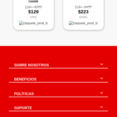
CHAIDE
PVP:
$269
PVP:
$455
$129
$223
[795]
[3095]
SOBRE NOSOTROS
BENEFICIOS
POLÍTICAS
SOPORTE