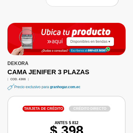
Disponibles en tiendas ▾
DEKORA
CAMA JENIFER 3 PLAZAS
|
COD. 4366
|
Precio exclusivo para
granhogar.com.ec
TARJETA DE CRÉDITO
CRÉDITO DIRECTO
ANTES $ 812
$ 398