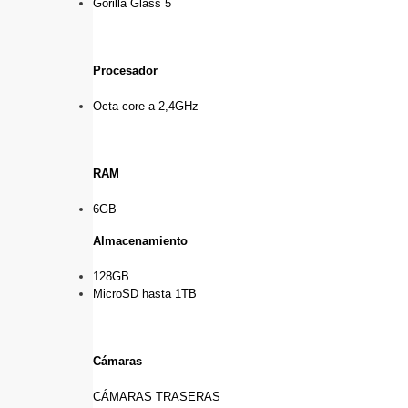
Gorilla Glass 5
Procesador
Octa-core a 2,4GHz
RAM
6GB
Almacenamiento
128GB
MicroSD hasta 1TB
Cámaras
CÁMARAS TRASERAS