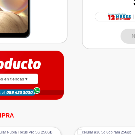
N
es en tiendas ▾
MPRA