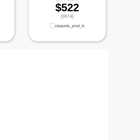
$522
[9874]