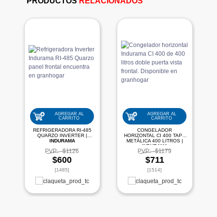
PRODUCTOS
RELACIONADOS
AGREGAR AL
AGREGAR AL
CARRITO
CARRITO
REFRIGERADORA RI-485
CONGELADOR
QUARZO INVERTER |
HORIZONTAL CI 400 TAPA
INDURAMA
METÁLICA 400 LITROS |
INDURAMA
PVP:
$1126
PVP:
$1179
$600
$711
[1485]
[1514]