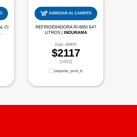
O
AGREGAR AL CARRITO
L CI
REFRIGERADORA RI-885I 647
COCIN
LITROS |
INDURAMA
PVP:
$3820
$2117
[1832]