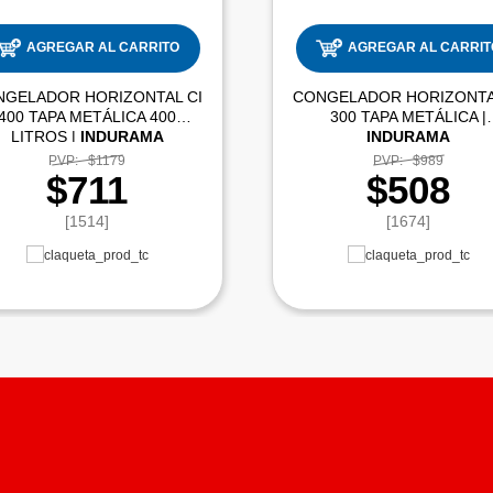
AGREGAR AL CARRITO
AGREGAR AL CARRIT
NGELADOR HORIZONTAL CI
CONGELADOR HORIZONTA
400 TAPA METÁLICA 400
300 TAPA METÁLICA |
LITROS |
INDURAMA
INDURAMA
PVP:
$1179
PVP:
$989
$711
$508
[1514]
[1674]