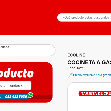
ECOLINE
COCINETA A GA
|
COD. 9667
|
Precio exclusivo para
granh
es en tiendas ▾
TARJETA DE CRÉ