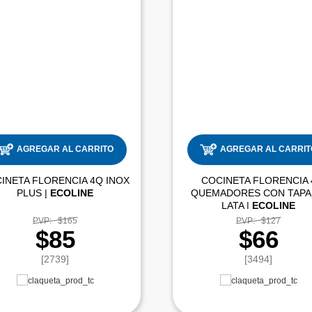
AGREGAR AL CARRITO
AGREGAR AL CARRIT
INETA FLORENCIA 4Q INOX
COCINETA FLORENCIA 
PLUS |
ECOLINE
QUEMADORES CON TAPA
LATA |
ECOLINE
PVP:
$165
PVP:
$127
$85
$66
[2739]
[3494]