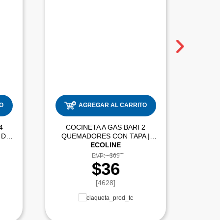
O
AGREGAR AL CARRITO
4
COCINETA A GAS BARI 2
COCI
 DE
QUEMADORES CON TAPA |
ECOLINE
PVP:
$69
$36
[4628]