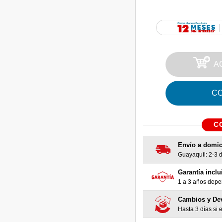
A
C
C
Envío a domic
Guayaquil: 2-3 dí
Garantía inclu
1 a 3 años depen
Cambios y De
Hasta 3 días si e