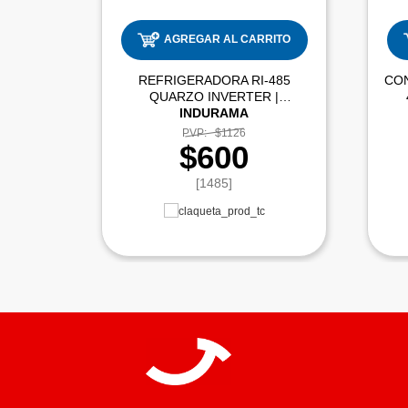
AGREGAR AL CARRITO
REFRIGERADORA RI-485
CO
QUARZO INVERTER |
INDURAMA
PVP:
$1126
$600
[1485]