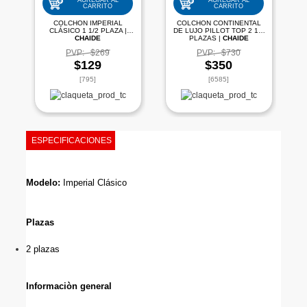
AGREGAR AL
AGREGAR AL
CARRITO
CARRITO
COLCHON IMPERIAL
COLCHON CONTINENTAL
CLÁSICO 1 1/2 PLAZA |
DE LUJO PILLOT TOP 2 1/2
CHAIDE
PLAZAS |
CHAIDE
PVP:
$269
PVP:
$730
$129
$350
[795]
[6585]
ESPECIFICACIONES
Modelo: 
Imperial Clásico 
Plazas
2 plazas
Informaciòn general