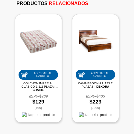
PRODUCTOS
RELACIONADOS
AGREGAR AL
AGREGAR AL
CARRITO
CARRITO
COLCHON IMPERIAL
CAMA BEGONIA L 135 2
CLÁSICO 1 1/2 PLAZA |
PLAZAS |
DEKORA
CHAIDE
PVP:
$269
PVP:
$455
$129
$223
[795]
[3095]