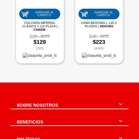
AGREGAR AL
AGREGAR AL
CARRITO
CARRITO
COLCHON IMPERIAL
CAMA BEGONIA L 135 2
CLÁSICO 1 1/2 PLAZA |
PLAZAS |
DEKORA
CHAIDE
PVP:
$269
PVP:
$455
$129
$223
[795]
[3095]
SOBRE NOSOTROS
BENEFICIOS