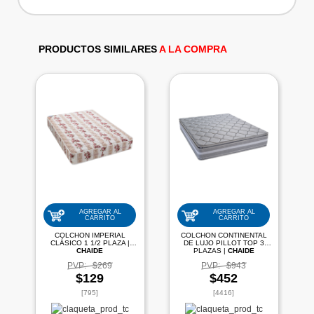
PRODUCTOS SIMILARES
A LA COMPRA
AGREGAR AL
AGREGAR AL
CARRITO
CARRITO
COLCHON IMPERIAL
COLCHON CONTINENTAL
CLÁSICO 1 1/2 PLAZA |
DE LUJO PILLOT TOP 3
CHAIDE
PLAZAS |
CHAIDE
PVP:
$269
PVP:
$943
$129
$452
[795]
[4416]