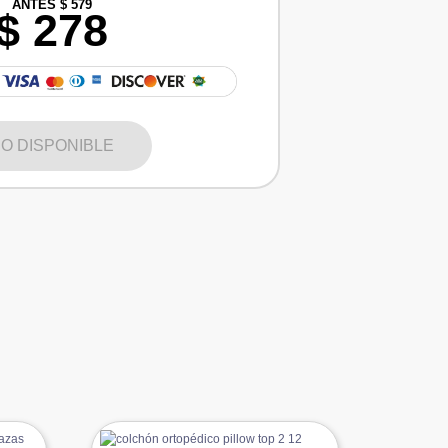
ANTES $ 579
$ 278
O DISPONIBLE