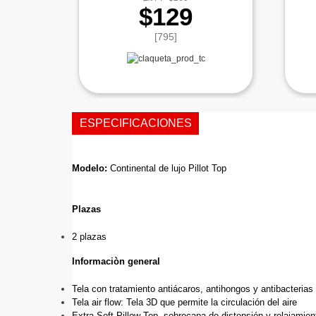
$129
[795]
ESPECIFICACIONES
Modelo: 
Continental de lujo Pillot Top
Plazas
2 plazas
Informaciòn general
Tela con tratamiento antiácaros, antihongos y antibacterias
Tela air flow: Tela 3D que permite la circulación del aire 
Extra Soft Pillow Top, sobrecapa de distensión y relajamien