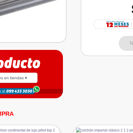
N
es en tiendas ▾
MPRA