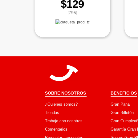
$129
[795]
SOBRE NOSOTROS
BENEFICIOS
¿Quienes somos?
Gran Pana
Tiendas
Gran Billetón
Trabaja con nosotros
Gran Cumpleañ
Comentarios
Garantía Gran 
Preguntas frecuentes
Seguro Gran P