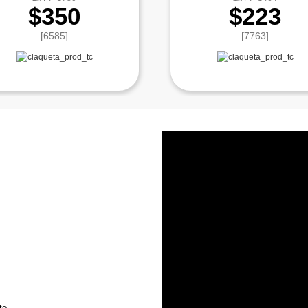
$350
$223
[6585]
[7763]
 
to 