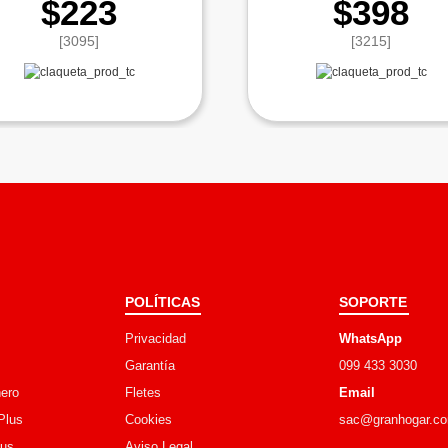
$223
$398
[3095]
[3215]
POLÍTICAS
SOPORTE
Privacidad
WhatsApp
Garantía
099 433 3030
ero
Fletes
Email
Plus
Cookies
sac@granhogar.c
lus
Aviso Legal