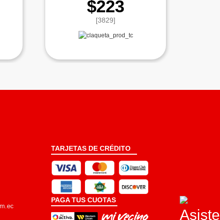
$223
[3829]
TARJETAS DE CRÉDITO
PAGA TUS CUOTAS
om.ec