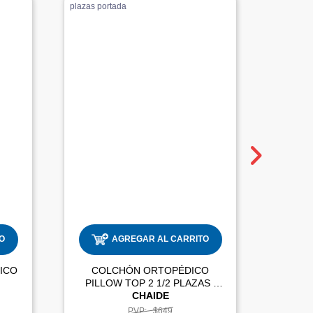
O
AGREGAR AL CARRITO
ICO
COLCHÓN ORTOPÉDICO
CO
E
PILLOW TOP 2 1/2 PLAZAS |
CHAIDE
PVP:
$649