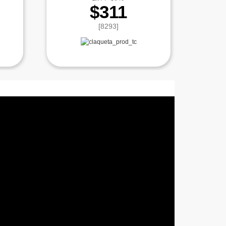
$311
[8293]