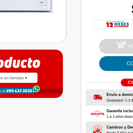
A
C
es en tiendas ▾
C
Envío a domic
Guayaquil: 2-3 dí
Garantía inclu
1 a 3 años depen
Cambios y De