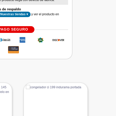
l producto llega con defecto de fábrica.
s de respaldo
y ver el producto en
Nuestras tiendas ▾
PAGO SEGURO