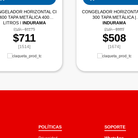
NGELADOR HORIZONTAL CI
CONGELADOR HORIZONTA
400 TAPA METÁLICA 400
300 TAPA METÁLICA |
LITROS |
INDURAMA
INDURAMA
PVP:
$1179
PVP:
$989
$711
$508
[1514]
[1674]
POLÍTICAS
SOPORTE