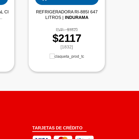
L CI
REFRIGERADORA RI-885I 647
COCIN
LITROS |
INDURAMA
PVP:
$3820
$2117
[1832]
TARJETAS DE CRÉDITO