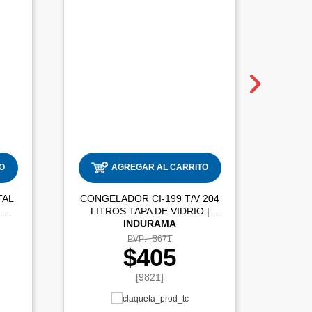
O
AGREGAR AL CARRITO
TAL
CONGELADOR CI-199 T/V 204
CONG
LITROS TAPA DE VIDRIO |
CI-2
INDURAMA
PVP:
$671
$405
[9821]