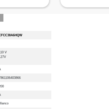
EFCC38A6HQW
110 V 
127V
A
7861106403866
200
A
Blanco