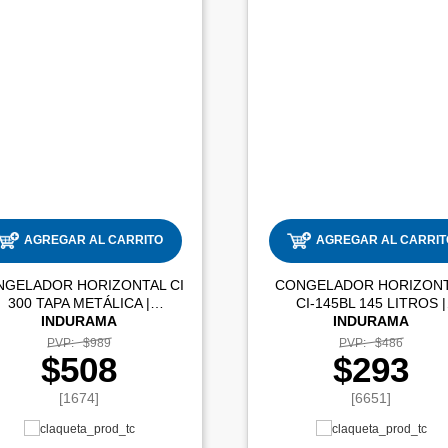
AGREGAR AL CARRITO
AGREGAR AL CARRIT
NGELADOR HORIZONTAL CI
CONGELADOR HORIZON
300 TAPA METÁLICA |
CI-145BL 145 LITROS |
INDURAMA
INDURAMA
PVP:
$989
PVP:
$486
$508
$293
[1674]
[6651]