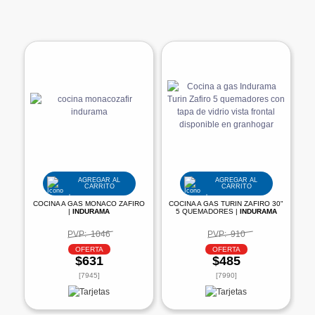
AGREGAR AL
AGREGAR AL
CARRITO
CARRITO
COCINA A GAS MONACO ZAFIRO
COCINA A GAS TURIN ZAFIRO 30"
|
INDURAMA
5 QUEMADORES |
INDURAMA
PVP:
1046
PVP:
910
OFERTA
OFERTA
$631
$485
[7945]
[7990]