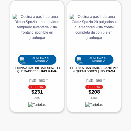
AGREGAR AL
AGREGAR AL
CARRITO
CARRITO
COCINA A GAS BILBAO SPAZIO 4
COCINA A GAS CADIZ SPAZIO 20"
QUEMADORES |
INDURAMA
4 QUEMADORES |
INDURAMA
PVP:
383
PVP:
390
OFERTA
OFERTA
$231
$208
[2093]
[4368]