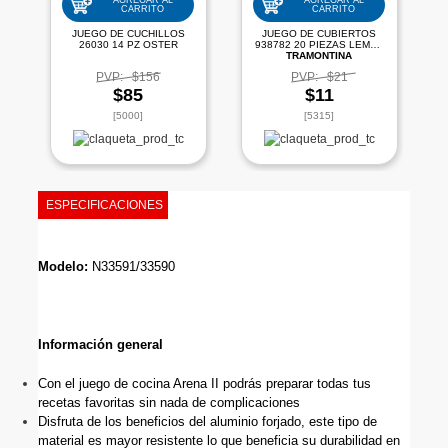
AGREGAR AL
AGREGAR AL
CARRITO
CARRITO
JUEGO DE CUCHILLOS
JUEGO DE CUBIERTOS
26030 14 PZ OSTER
938782 20 PIEZAS LEME |
TRAMONTINA
PVP:
$156
PVP:
$21
$85
$11
[5000]
[5315]
ESPECIFICACIONES
Modelo: 
N33591/33590
Información general
Con el juego de cocina Arena II podrás preparar todas tus 
recetas favoritas sin nada de complicaciones
Disfruta de los beneficios del aluminio forjado, este tipo de 
material es mayor resistente lo que beneficia su durabilidad en 