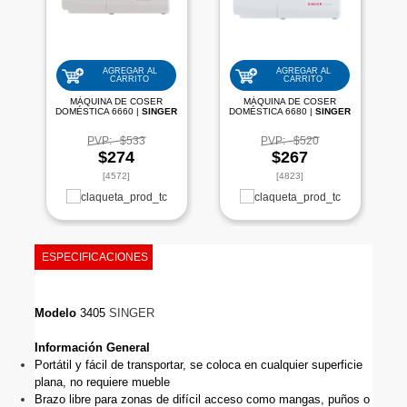
AGREGAR AL
AGREGAR AL
CARRITO
CARRITO
MÁQUINA DE COSER
MÁQUINA DE COSER
DOMÉSTICA 6660 |
SINGER
DOMÉSTICA 6680 |
SINGER
PVP:
$533
PVP:
$520
$274
$267
[4572]
[4823]
ESPECIFICACIONES
Modelo
 3405 
SINGER
Información General
Portátil y fácil de transportar, se coloca en cualquier superficie 
plana, no requiere mueble
Brazo libre para zonas de difícil acceso como mangas, puños o 