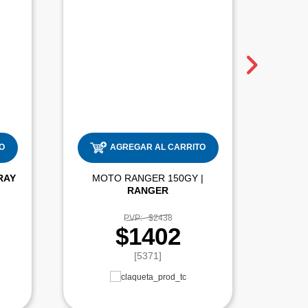
O
AGREGAR AL CARRITO
RAY
MOTO RANGER 150GY |
RANGER
PVP:
$2438
$1402
[5371]