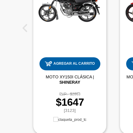
AGREGAR AL CARRITO
MOTO XY150I CLÁSICA |
SHINERAY
PVP:
$2863
$1647
[3123]