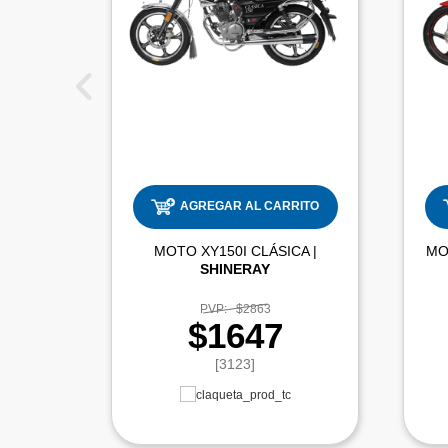
AGREGAR AL CARRITO
MOTO XY150I CLÁSICA |
SHINERAY
PVP:
$2863
$1647
[3123]