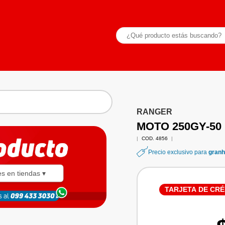
RANGER
MOTO 250GY-50
|
COD. 4856
|
Precio exclusivo para
granh
es en tiendas ▾
TARJETA DE CRÉ