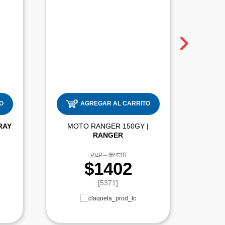
O
AGREGAR AL CARRITO
RAY
MOTO RANGER 150GY |
RANGER
PVP:
$2438
$1402
[5371]