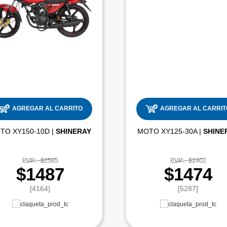
AGREGAR AL CARRITO
AGREGAR AL CARRIT
MOTO XY150-10D |
SHINERAY
MOTO XY125-30A |
SHINE
PVP:
$2585
PVP:
$2402
$1487
$1474
[4164]
[5287]