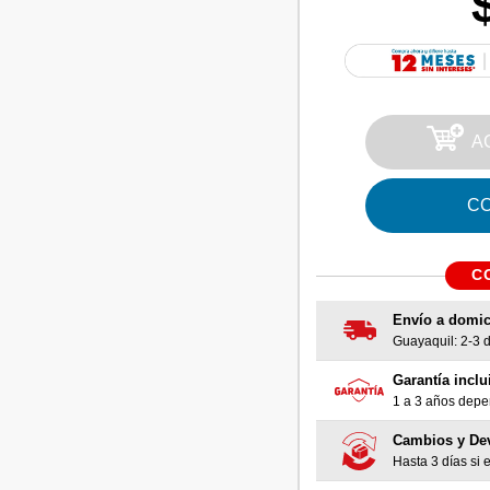
A
C
C
Envío a domic
Guayaquil: 2-3 dí
Garantía inclu
1 a 3 años depen
Cambios y De
Hasta 3 días si e