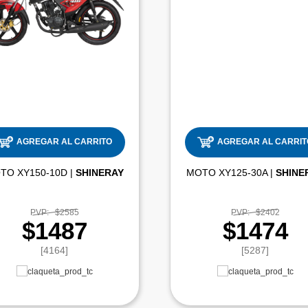
AGREGAR AL CARRITO
AGREGAR AL CARRIT
MOTO XY150-10D |
SHINERAY
MOTO XY125-30A |
SHINE
PVP:
$2585
PVP:
$2402
$1487
$1474
[4164]
[5287]