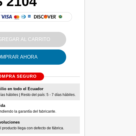
$ 2104
GREGAR AL CARRITO
OMPRAR AHORA
OMPRA SEGURO
ilio en todo el Ecuador
as hábiles | Resto del país: 5 - 7 días hábiles.
ida
diendo la garantía del fabricante.
voluciones
l producto llega con defecto de fábrica.