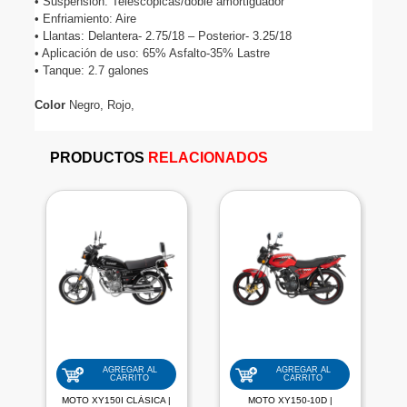
• Suspensión: Telescópicas/doble amortiguador

• Enfriamiento: Aire

• Llantas: Delantera- 2.75/18 – Posterior- 3.25/18

• Aplicación de uso: 65% Asfalto-35% Lastre

• Tanque: 2.7 galones

Color
 Negro, Rojo,

PRODUCTOS
RELACIONADOS
AGREGAR AL
AGREGAR AL
CARRITO
CARRITO
MOTO XY150I CLÁSICA |
MOTO XY150-10D |