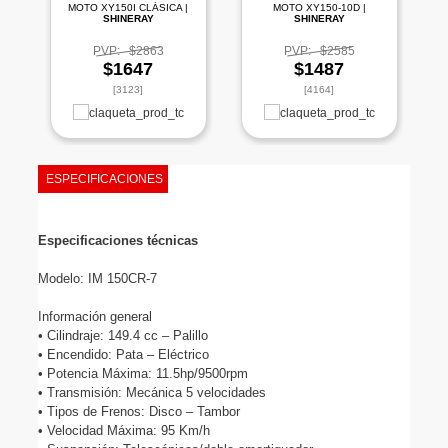
MOTO XY150I CLÁSICA |
MOTO XY150-10D |
SHINERAY
SHINERAY
PVP:
$2863
PVP:
$2585
$1647
$1487
[3123]
[4164]
ESPECIFICACIONES
Especificaciones técnicas
Modelo: IM 150CR-7

Información general

• Cilindraje: 149.4 cc – Palillo

• Encendido: Pata – Eléctrico

• Potencia Máxima: 11.5hp/9500rpm

• Transmisión: Mecánica 5 velocidades

• Tipos de Frenos: Disco – Tambor

• Velocidad Máxima: 95 Km/h
