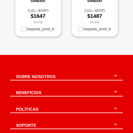
SHINERAY
SHINERAY
PVP:
$2863
PVP:
$2585
$1647
$1487
[3123]
[4164]
SOBRE NOSOTROS
BENEFICIOS
POLÍTICAS
SOPORTE