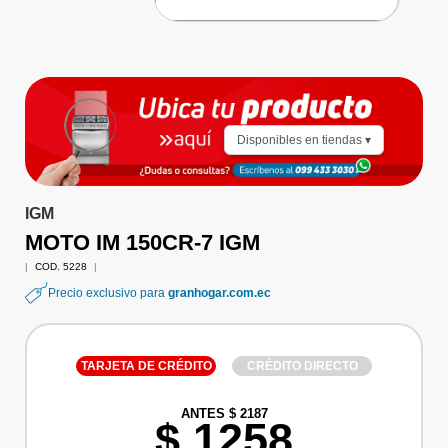
Disponibles en tiendas ▾
IGM
MOTO IM 150CR-7 IGM
|
COD. 5228
|
Precio exclusivo para
granhogar.com.ec
TARJETA DE CRÉDITO
CRÉDITO DIRECTO
ANTES $ 2187
$ 1258