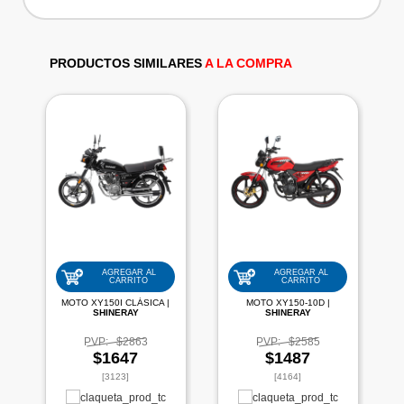
PRODUCTOS SIMILARES
A LA COMPRA
AGREGAR AL
AGREGAR AL
CARRITO
CARRITO
MOTO XY150I CLÁSICA |
MOTO XY150-10D |
SHINERAY
SHINERAY
PVP:
$2863
PVP:
$2585
$1647
$1487
[3123]
[4164]