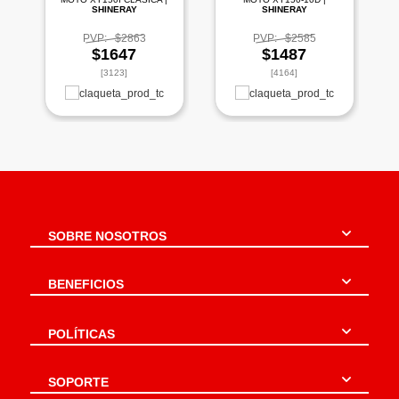
SHINERAY
SHINERAY
PVP:
$2863
PVP:
$2585
$1647
$1487
[3123]
[4164]
SOBRE NOSOTROS
BENEFICIOS
POLÍTICAS
SOPORTE