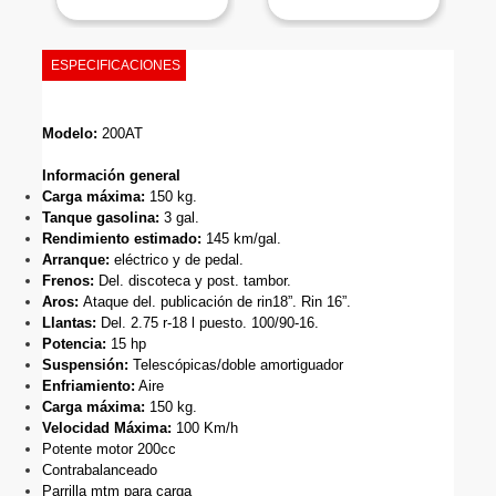
ESPECIFICACIONES
Modelo:
 200AT
Información general
Carga máxima:
 150 kg.
Tanque gasolina:
 3 gal.
Rendimiento estimado: 
145 km/gal.
Arranque: 
eléctrico y de pedal.
Frenos: 
Del. discoteca y post. tambor.
Aros:
 Ataque del. publicación de rin18”. Rin 16”.
Llantas:
 Del. 2.75 r-18 l puesto. 100/90-16.
Potencia: 
15 hp
S
uspensión: 
Telescópicas/doble amortiguador
Enfriamiento:
 Aire
Carga máxima:
 150 kg.
Velocidad Máxima:
 100 Km/h
Potente motor 200cc
Contrabalanceado
Parrilla mtm para carga