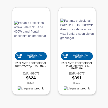
AGREGAR AL
AGREGAR AL
CARRITO
CARRITO
PARLANTE PROFESIONAL
PARLANTE PROFESIONAL
N15A 400W ACTIVO |
BETA
P-115 350 WATTS |
3
BAZZUKA
PVP:
$1073
PVP:
$673
$624
$391
[5223]
[6191]