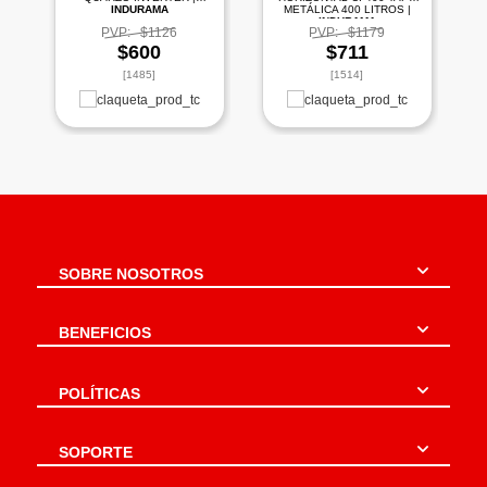
INDURAMA
METÁLICA 400 LITROS |
INDURAMA
PVP:
$1126
PVP:
$1179
$600
$711
[1485]
[1514]
SOBRE NOSOTROS
BENEFICIOS
POLÍTICAS
SOPORTE