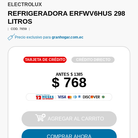
ELECTROLUX
REFRIGERADORA ERFWV6HUS 298
LITROS
|
COD. 7659
|
Precio exclusivo para
granhogar.com.ec
TARJETA DE CRÉDITO
CRÉDITO DIRECTO
ANTES $ 1385
$ 768
AGREGAR AL CARRITO
COMPRAR AHORA