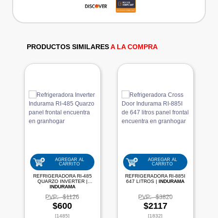
PRODUCTOS SIMILARES
A LA COMPRA
AGREGAR AL
AGREGAR AL
CARRITO
CARRITO
REFRIGERADORA RI-485
REFRIGERADORA RI-885I
QUARZO INVERTER |
647 LITROS |
INDURAMA
INDURAMA
PVP:
$1126
PVP:
$3820
$600
$2117
[1485]
[1832]