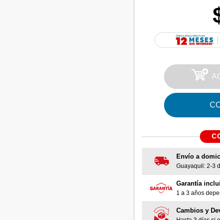
A
C
C
Envío a domic
Guayaquil: 2-3 dí
Garantía inclu
1 a 3 años depen
Cambios y De