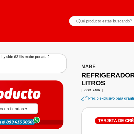
MABE
REFRIGERADOR
LITROS
|
COD. 9486
|
Precio exclusivo para
granh
es en tiendas ▾
TARJETA DE CRÉ