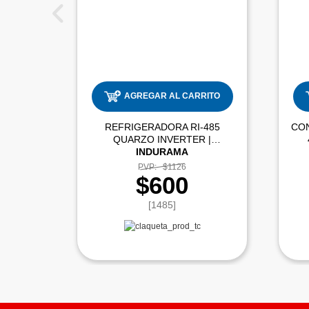
AGREGAR AL CARRITO
REFRIGERADORA RI-485
CO
QUARZO INVERTER |
INDURAMA
PVP:
$1126
$600
[1485]