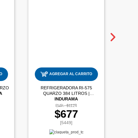
O
AGREGAR AL CARRITO
ARZO
REFRIGERADORA RI-575
RE
A
QUARZO 384 LITROS |
INDURAMA
PVP:
$1124
$677
[5449]