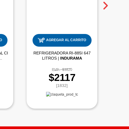
O
AGREGAR AL CARRITO
L CI
REFRIGERADORA RI-885I 647
COCIN
LITROS |
INDURAMA
PVP:
$3820
$2117
[1832]