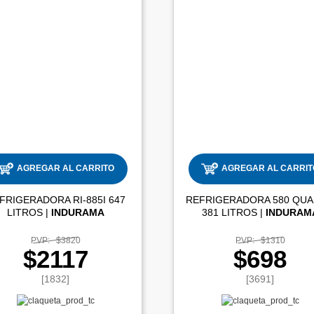
AGREGAR AL CARRITO
AGREGAR AL CARRIT
FRIGERADORA RI-885I 647
REFRIGERADORA 580 QU
LITROS |
INDURAMA
381 LITROS |
INDURAM
PVP:
$3820
PVP:
$1310
$2117
$698
[1832]
[3691]