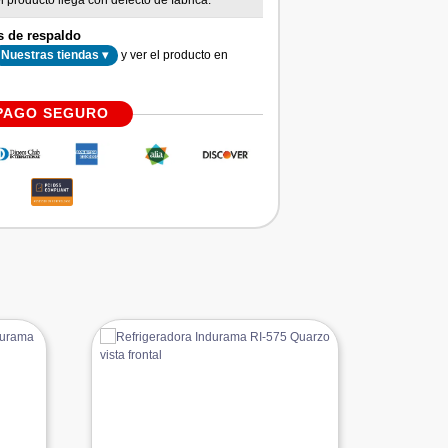
l producto llega con defecto de fábrica.
s de respaldo
y ver el producto en
Nuestras tiendas ▾
PAGO SEGURO