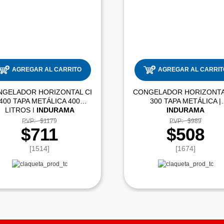
AGREGAR AL CARRITO
AGREGAR AL CARRIT
NGELADOR HORIZONTAL CI
CONGELADOR HORIZONTA
400 TAPA METÁLICA 400
300 TAPA METÁLICA |
LITROS |
INDURAMA
INDURAMA
PVP:
$1179
PVP:
$989
$711
$508
[1514]
[1674]