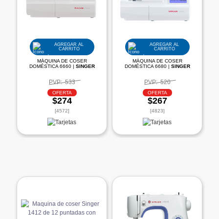
AGREGAR AL
AGREGAR AL
CARRITO
CARRITO
MÁQUINA DE COSER
MÁQUINA DE COSER
DOMÉSTICA 6660 |
SINGER
DOMÉSTICA 6680 |
SINGER
PVP:
533
PVP:
520
OFERTA
OFERTA
$274
$267
[4572]
[4823]