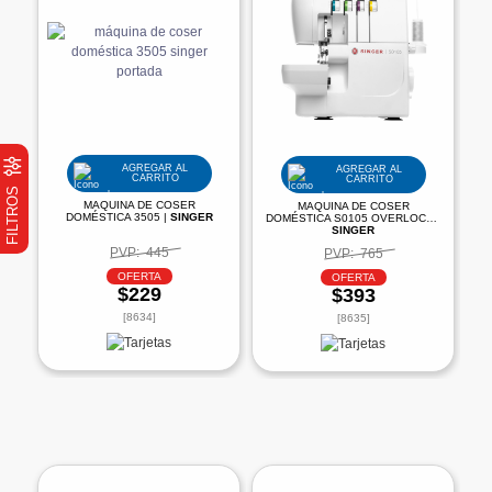
AGREGAR AL
AGREGAR AL
CARRITO
CARRITO
FILTROS
MAQUINA DE COSER
MAQUINA DE COSER
DOMÉSTICA 3505 |
SINGER
DOMÉSTICA S0105 OVERLOCK |
SINGER
PVP:
445
PVP:
765
OFERTA
OFERTA
$229
$393
[8634]
[8635]