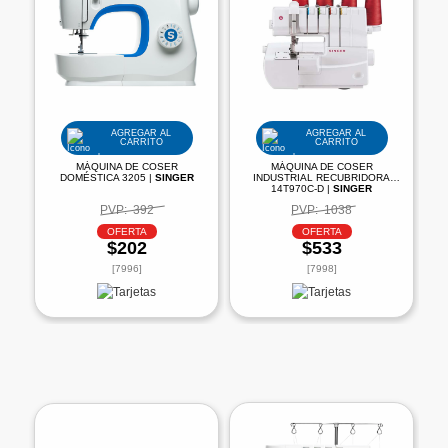
AGREGAR AL
AGREGAR AL
CARRITO
CARRITO
MÁQUINA DE COSER
MÁQUINA DE COSER
DOMÉSTICA 3205 |
SINGER
INDUSTRIAL RECUBRIDORA
14T970C-D |
SINGER
PVP:
392
PVP:
1038
OFERTA
OFERTA
$202
$533
[7996]
[7998]