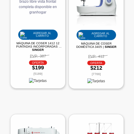
AGREGAR AL
AGREGAR AL
CARRITO
CARRITO
MÁQUINA DE COSER 1412 12
MÁQUINA DE COSER
PUNTADAS INCORPORADAS |
DOMÉSTICA 3405 |
SINGER
SINGER
PVP:
387
PVP:
412
OFERTA
OFERTA
$199
$212
[5189]
[7766]