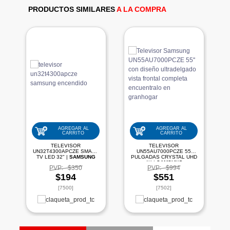
PRODUCTOS SIMILARES
A LA COMPRA
AGREGAR AL
AGREGAR AL
CARRITO
CARRITO
TELEVISOR
TELEVISOR
UN32T4300APCZE SMART
UN55AU7000PCZE 55
TV LED 32" |
SAMSUNG
PULGADAS CRYSTAL UHD
4K |
SAMSUNG
PVP:
$350
PVP:
$994
$194
$551
[7500]
[7502]