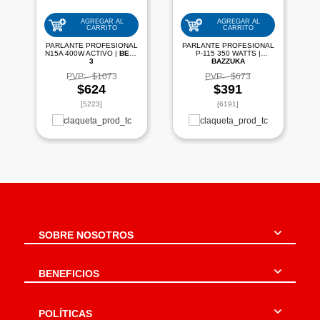
AGREGAR AL
AGREGAR AL
CARRITO
CARRITO
PARLANTE PROFESIONAL
PARLANTE PROFESIONAL
N15A 400W ACTIVO |
BETA
P-115 350 WATTS |
3
BAZZUKA
PVP:
$1073
PVP:
$673
$624
$391
[5223]
[6191]
SOBRE NOSOTROS
BENEFICIOS
POLÍTICAS