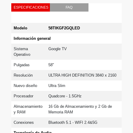
ESPECIFICACIONES
FAQ
Modelo
58TIKGF2GQLED
Información general
Sistema 
Google TV
Operativo
Pulgadas
58"
Resolución
ULTRA HIGH DEFINITION 3840 x 2160
Nuevo diseño
Ultra Slim
Procesador
Quadcore - 1.5GHz
Almacenamiento 
16 Gb de Almacenamiento y 2 Gb de 
y RAM
Memoria RAM
Conexiones
Bluetooth 5.1 - WIFI 2.4&5G
Tecnología de Audio