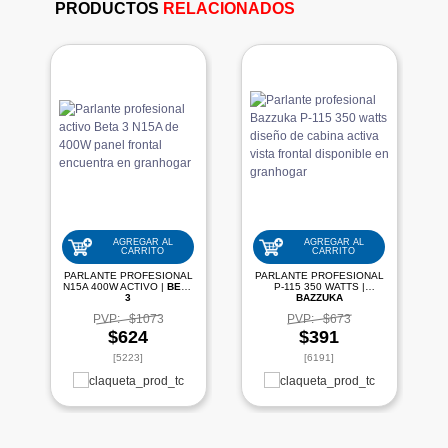
PRODUCTOS
RELACIONADOS
AGREGAR AL
AGREGAR AL
CARRITO
CARRITO
PARLANTE PROFESIONAL
PARLANTE PROFESIONAL
N15A 400W ACTIVO |
BETA
P-115 350 WATTS |
3
BAZZUKA
PVP:
$1073
PVP:
$673
$624
$391
[5223]
[6191]