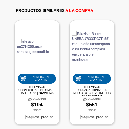
PRODUCTOS SIMILARES
A LA COMPRA
AGREGAR AL
AGREGAR AL
CARRITO
CARRITO
TELEVISOR
TELEVISOR
UN32T4300APCZE SMART
UN55AU7000PCZE 55
TV LED 32" |
SAMSUNG
PULGADAS CRYSTAL UHD
4K |
SAMSUNG
PVP:
$350
PVP:
$994
$194
$551
[7500]
[7502]