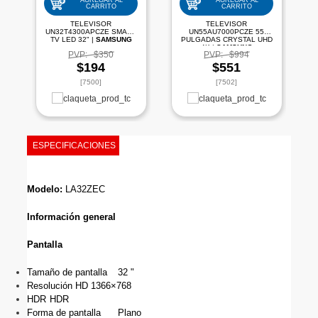
AGREGAR AL
AGREGAR AL
CARRITO
CARRITO
TELEVISOR
TELEVISOR
UN32T4300APCZE SMART
UN55AU7000PCZE 55
TV LED 32" |
SAMSUNG
PULGADAS CRYSTAL UHD
4K |
SAMSUNG
PVP:
$350
PVP:
$994
$194
$551
[7500]
[7502]
ESPECIFICACIONES
Modelo: 
LA32ZEC
Información general
Pantalla
Tamaño de pantalla
32 "
Resolución HD 1366×768
HDR
HDR
Forma de pantalla
Plano