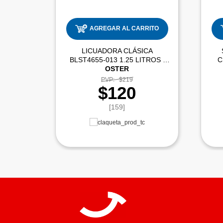
AGREGAR AL CARRITO
LICUADORA CLÁSICA
BLST4655-013 1.25 LITROS |
C
OSTER
PVP:
$219
$120
[159]