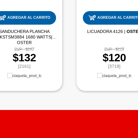
AGREGAR AL CARRITO
AGREGAR AL CARRIT
SANDUCHERA PLANCHA
LICUADORA 4126 |
OST
KSTSM3884 1680 WATTS|
OSTER
PVP:
$242
PVP:
$219
$132
$120
[2161]
[3718]