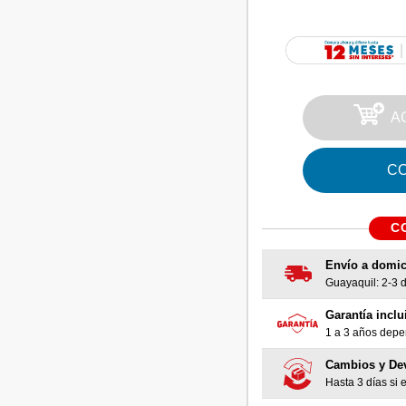
A
C
C
Envío a domic
Guayaquil: 2-3 dí
Garantía inclu
1 a 3 años depen
Cambios y De
Hasta 3 días si e