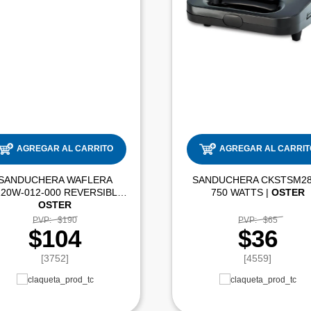
AGREGAR AL CARRITO
AGREGAR AL CARRIT
SANDUCHERA WAFLERA
SANDUCHERA CKSTSM28
CG120W-012-000 REVERSIBLE |
750 WATTS |
OSTER
OSTER
PVP:
$190
PVP:
$65
$104
$36
[3752]
[4559]