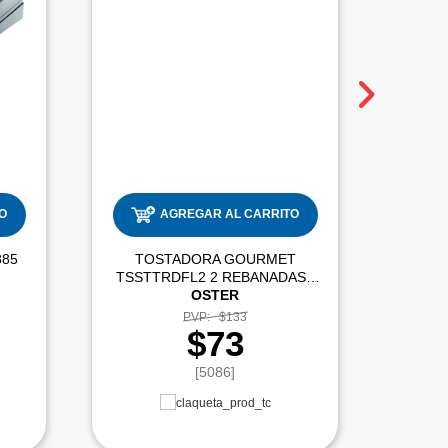
O
AGREGAR AL CARRITO
85
TOSTADORA GOURMET
TOST
TSSTTRDFL2 2 REBANADAS |
OSTER
PVP:
$133
$73
[5086]