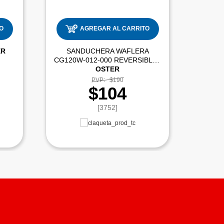
O
AGREGAR AL CARRITO
ER
SANDUCHERA WAFLERA
EXP
CG120W-012-000 REVERSIBLE |
OSTER
PVP:
$190
$104
[3752]