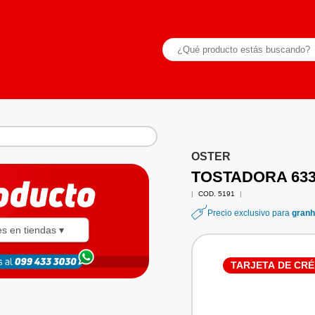
OSTER
TOSTADORA 63
|
COD. 5191
|
Precio exclusivo para
granh
es en tiendas ▾
TARJETA DE CRÉ