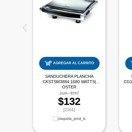
AGREGAR AL CARRITO
SANDUCHERA PLANCHA
CKSTSM3884 1680 WATTS|
OSTER
PVP:
$242
$132
[2161]