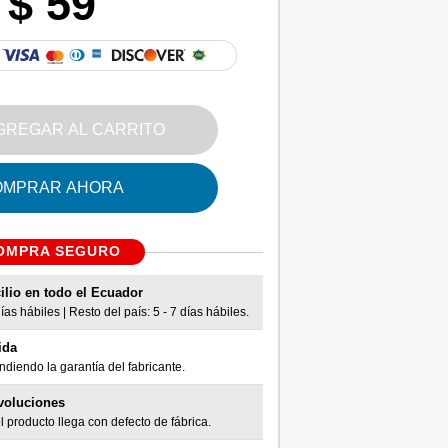
$ 59
GREGAR AL CARRITO
OMPRAR AHORA
OMPRA SEGURO
ilio en todo el Ecuador
as hábiles | Resto del país: 5 - 7 días hábiles.
ida
diendo la garantía del fabricante.
voluciones
l producto llega con defecto de fábrica.