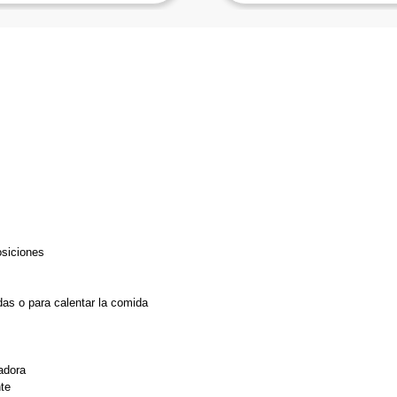
osiciones
as o para calentar la comida 
cadora
nte