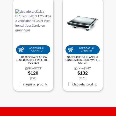
AGREGAR AL
AGREGAR AL
CARRITO
CARRITO
LICUADORA CLÁSICA
SANDUCHERA PLANCHA
BLST4655-013 1.25 LITROS
CKSTSM3884 1680 WATTS|
|
OSTER
OSTER
PVP:
$219
PVP:
$242
$120
$132
[159]
[2161]