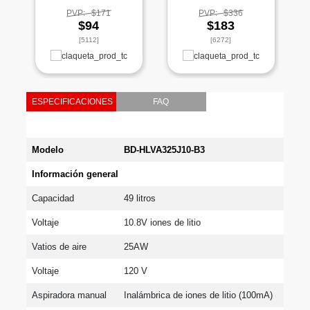
PVP:
$171
PVP:
$336
$94
$183
[5112]
[6272]
ESPECIFICACIONES
FAQ
Modelo
BD-HLVA325J10-B3
Información general
Capacidad
49 litros
Voltaje
10.8V iones de litio
Vatios de aire
25AW
Voltaje
120 V
Aspiradora manual
Inalámbrica de iones de litio (100mA)