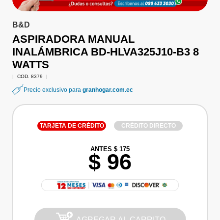
B&D
ASPIRADORA MANUAL
INALÁMBRICA BD-HLVA325J10-B3 8
WATTS
|
COD. 8379
|
Precio exclusivo para
granhogar.com.ec
TARJETA DE CRÉDITO
CRÉDITO DIRECTO
ANTES $ 175
$ 96
AGREGAR AL CARRITO