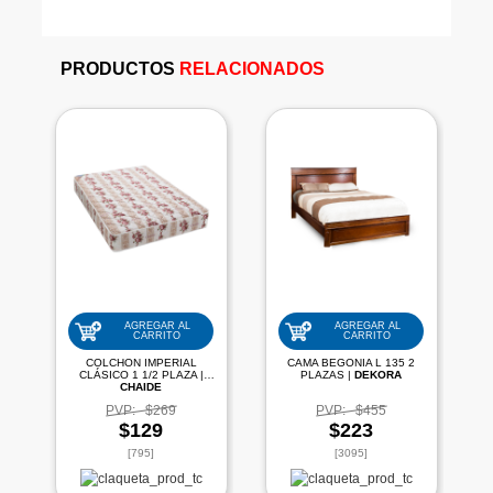
PRODUCTOS
RELACIONADOS
AGREGAR AL
AGREGAR AL
CARRITO
CARRITO
COLCHON IMPERIAL
CAMA BEGONIA L 135 2
CLÁSICO 1 1/2 PLAZA |
PLAZAS |
DEKORA
CHAIDE
PVP:
$269
PVP:
$455
$129
$223
[795]
[3095]