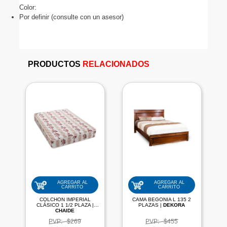
Color:
Por definir (consulte con un asesor)
PRODUCTOS
RELACIONADOS
AGREGAR AL
AGREGAR AL
CARRITO
CARRITO
COLCHON IMPERIAL
CAMA BEGONIA L 135 2
CLÁSICO 1 1/2 PLAZA |
PLAZAS |
DEKORA
CHAIDE
PVP:
$269
PVP:
$455