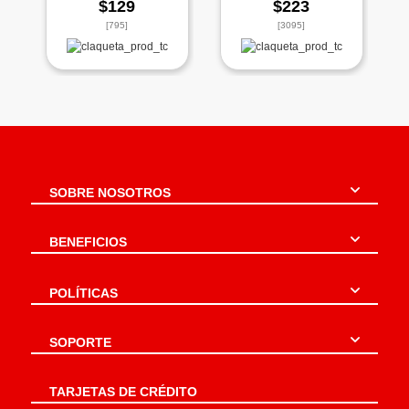
$129
$223
[795]
[3095]
SOBRE NOSOTROS
BENEFICIOS
POLÍTICAS
SOPORTE
TARJETAS DE CRÉDITO