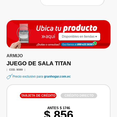
Disponibles en tiendas ▾
ARMIJO
JUEGO DE SALA TITAN
|
COD. 9089
|
Precio exclusivo para
granhogar.com.ec
TARJETA DE CRÉDITO
CRÉDITO DIRECTO
ANTES $ 1746
$ 856