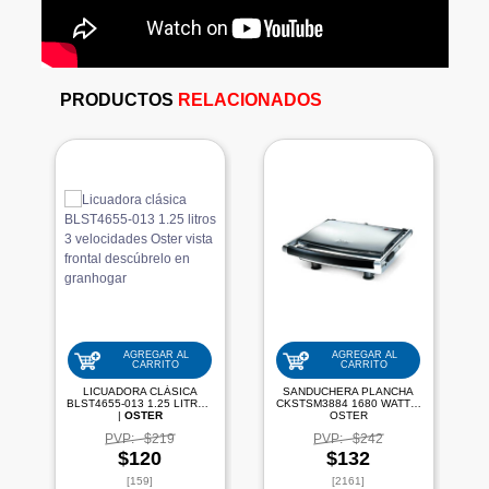
PRODUCTOS
RELACIONADOS
AGREGAR AL
AGREGAR AL
CARRITO
CARRITO
LICUADORA CLÁSICA
SANDUCHERA PLANCHA
BLST4655-013 1.25 LITROS
CKSTSM3884 1680 WATTS|
|
OSTER
OSTER
PVP:
$219
PVP:
$242
$120
$132
[159]
[2161]