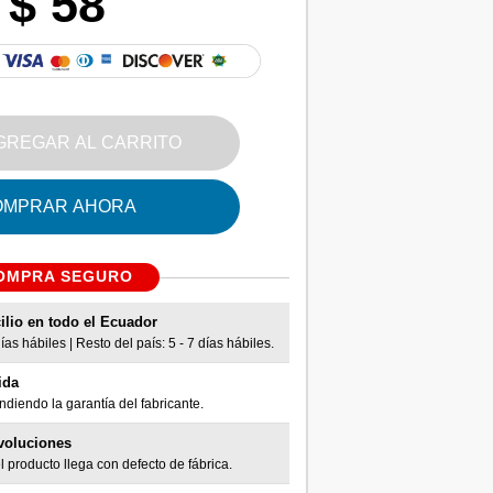
$ 58
GREGAR AL CARRITO
OMPRAR AHORA
OMPRA SEGURO
ilio en todo el Ecuador
as hábiles | Resto del país: 5 - 7 días hábiles.
ida
diendo la garantía del fabricante.
voluciones
l producto llega con defecto de fábrica.