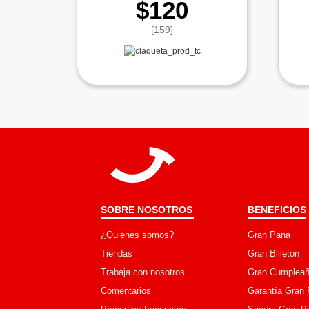
$120
[159]
SOBRE NOSOTROS
BENEFICIOS
¿Quienes somos?
Gran Pana
Tiendas
Gran Billetón
Trabaja con nosotros
Gran Cumpleañ
Comentarios
Garantía Gran 