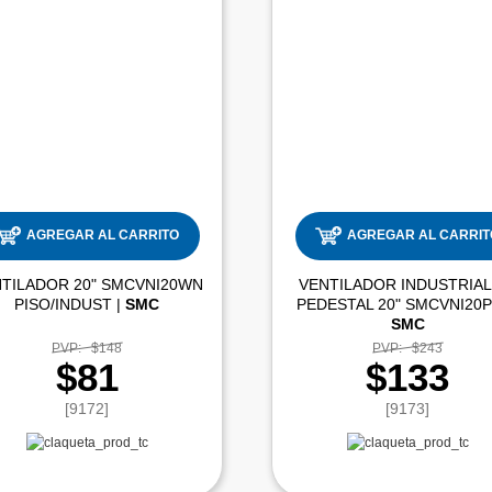
AGREGAR AL CARRITO
AGREGAR AL CARRIT
TILADOR 20" SMCVNI20WN
VENTILADOR INDUSTRIAL
PISO/INDUST |
SMC
SMC
PVP:
$148
PVP:
$243
$81
$133
[9172]
[9173]