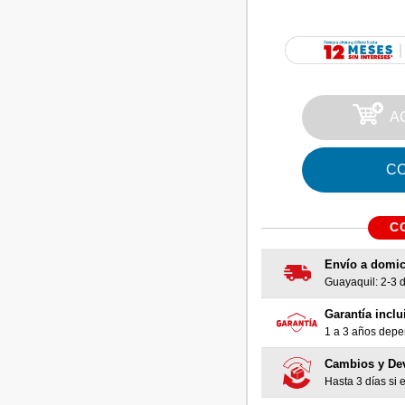
A
C
C
Envío a domic
Guayaquil: 2-3 dí
Garantía inclu
1 a 3 años depen
Cambios y De
Hasta 3 días si e