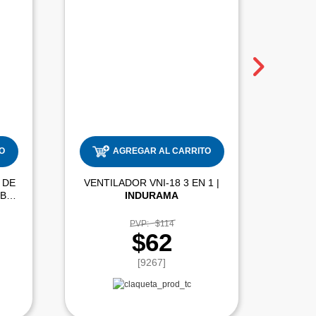
O
AGREGAR AL CARRITO
 DE
VENTILADOR VNI-18 3 EN 1 |
VENTI
PEDESTAL 20" SMCVNI20PB2 |
INDURAMA
PVP:
$114
$62
[9267]