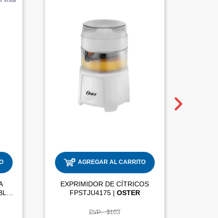
O
AGREGAR AL CARRITO
A
EXPRIMIDOR DE CÍTRICOS
CG120W-012-000 REVERSIBLE |
FPSTJU4175 |
OSTER
PVP:
$103