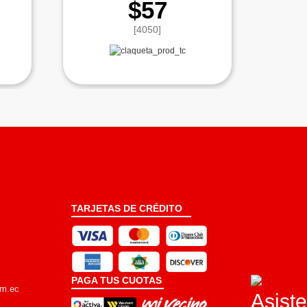
$57
[4050]
TARJETAS DE CRÉDITO
PAGA TUS CUOTAS
om.ec