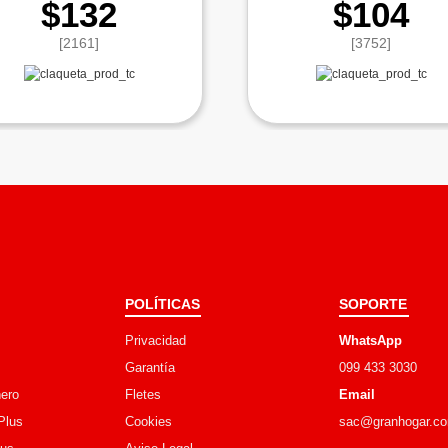
$132
$104
[2161]
[3752]
POLÍTICAS
SOPORTE
Privacidad
WhatsApp
Garantía
099 433 3030
ero
Fletes
Email
Plus
Cookies
sac@granhogar.c