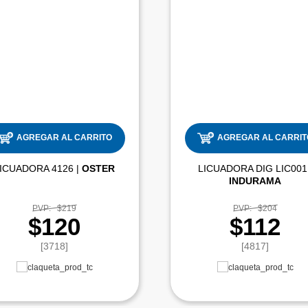
AGREGAR AL CARRITO
AGREGAR AL CARRIT
LICUADORA 4126 |
OSTER
INDURAMA
PVP:
$219
PVP:
$204
$120
$112
[3718]
[4817]