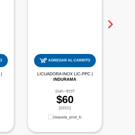
O
AGREGAR AL CARRITO
LICUADORA DIG LIC001 |
LICUADORA INOX LIC-PPC |
INDURAMA
PVP:
$110
$60
[6855]