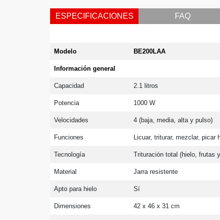
ESPECIFICACIONES
FAQ
Modelo
BE200LAA
Información general
Capacidad
2.1 litros
Potencia
1000 W
Velocidades
4 (baja, media, alta y pulso)
Funciones
Licuar, triturar, mezclar, picar 
Tecnología
Trituración total (hielo, frutas
Material
Jarra resistente
Apto para hielo
Sí
Dimensiones
42 x 46 x 31 cm