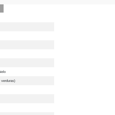
hielo
 y verduras)