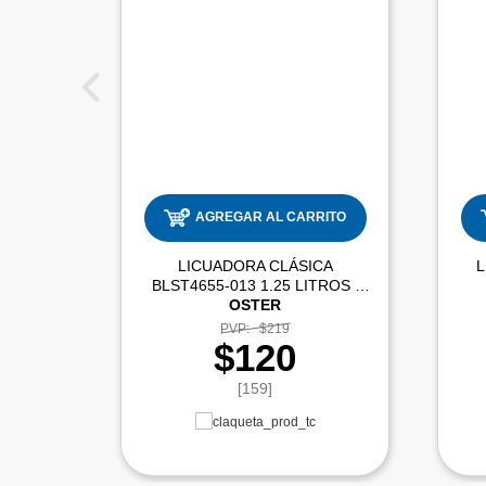
AGREGAR AL CARRITO
LICUADORA CLÁSICA
BLST4655-013 1.25 LITROS |
OSTER
PVP:
$219
$120
[159]