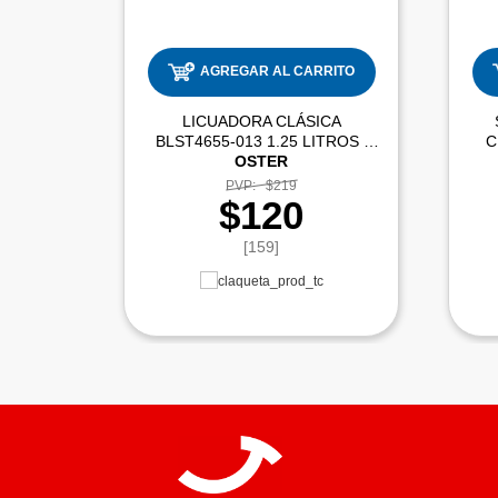
AGREGAR AL CARRITO
LICUADORA CLÁSICA
BLST4655-013 1.25 LITROS |
C
OSTER
PVP:
$219
$120
[159]