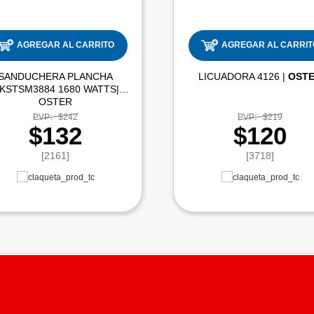
AGREGAR AL CARRITO
AGREGAR AL CARRIT
SANDUCHERA PLANCHA
LICUADORA 4126 |
OST
KSTSM3884 1680 WATTS|
OSTER
PVP:
$242
PVP:
$219
$132
$120
[2161]
[3718]