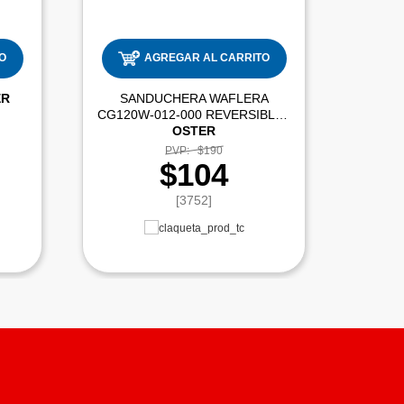
O
AGREGAR AL CARRITO
ER
SANDUCHERA WAFLERA
EXP
CG120W-012-000 REVERSIBLE |
OSTER
PVP:
$190
$104
[3752]