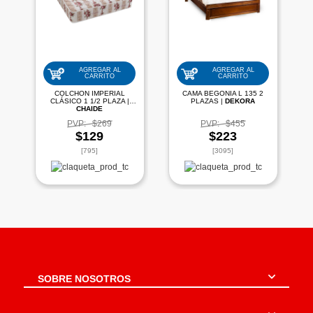
AGREGAR AL
AGREGAR AL
CARRITO
CARRITO
COLCHON IMPERIAL
CAMA BEGONIA L 135 2
CLÁSICO 1 1/2 PLAZA |
PLAZAS |
DEKORA
CHAIDE
PVP:
$269
PVP:
$455
$129
$223
[795]
[3095]
SOBRE NOSOTROS