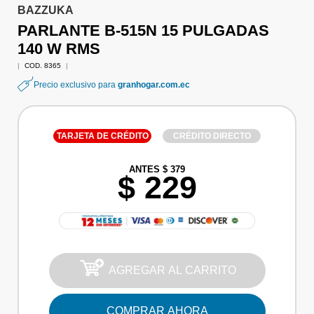
BAZZUKA
PARLANTE B-515N 15 PULGADAS
140 W RMS
|
COD. 8365
|
Precio exclusivo para
granhogar.com.ec
TARJETA DE CRÉDITO
CRÉDITO DIRECTO
ANTES $ 379
$ 229
AGREGAR AL CARRITO
COMPRAR AHORA